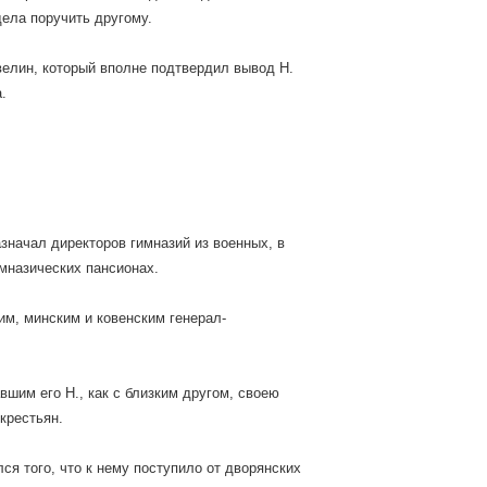
дела поручить другому.
велин, который вполне подтвердил вывод Н.
.
значал директоров гимназий из военных, в
имназических пансионах.
им, минским и ковенским генерал-
авшим его Н., как с близким другом, своею
крестьян.
лся того, что к нему поступило от дворянских