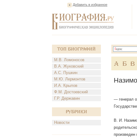
Добавить в избранное
Топ Биографий
М.В. Ломоносов
А
Б
В
В.А. Жуковский
А.С. Пушкин
Назимо
М.Ю. Лермонтов
И.А. Крылов
Ф.М. Достоевский
Г.Р. Державин
— генерал о
Государстве
Рубрики
В. И. Назим
Новости
родительско
произведен 