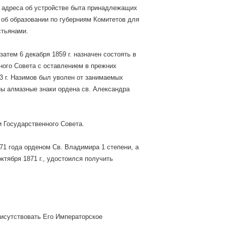
 адреса об устройстве быта принадлежащих
 об образовании по губерниям Комитетов для
стьянами.
затем 6 декабря 1859 г. назначен состоять в
нного Совета с оставлением в прежних
3 г. Назимов был уволен от занимаемых
ы алмазные знаки ордена св. Александра
 Государственного Совета.
1 года орденом Св. Владимира 1 степени, а
тября 1871 г., удостоился получить
рисутствовать Его Императорское