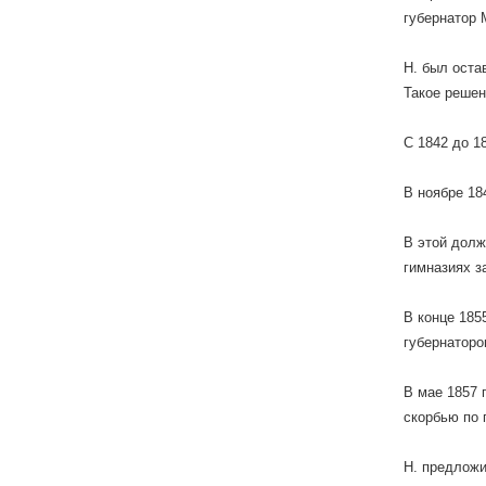
губернатор 
Н. был оста
Такое решен
С 1842 до 1
В ноябре 18
В этой долж
гимназиях з
В конце 185
губернаторо
В мае 1857 
скорбью по 
Н. предложи