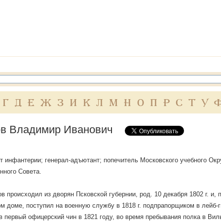
Г
Д
Е
Ж
З
И
К
Л
М
Н
О
П
Р
С
Т
У
в Владимир Иванович
т инфантерии; генерал-адъютант; попечитель Московского учебного Окру
нного Совета.
ов происходил из дворян Псковской губернии, род. 10 декабря 1802 г. и,
м доме, поступил на военную службу в 1818 г. подпрапорщиком в лейб-
в первый офицерский чин в 1821 году, во время пребывания полка в Вил