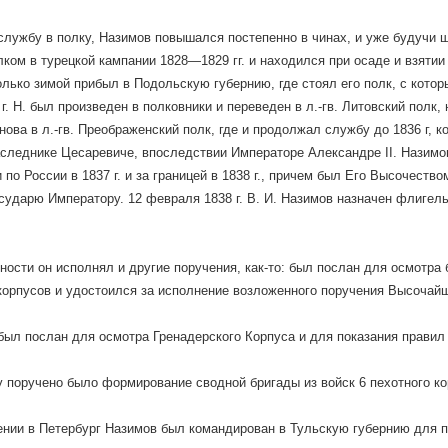
лужбу в полку, Назимов повышался постепенно в чинах, и уже будучи шт
лком в турецкой кампании 1828—1829 гг. и находился при осаде и взятии
олько зимой прибыл в Подольскую губернию, где стоял его полк, с которы
г. Н. был произведен в полковники и переведен в л.-гв. Литовский полк,
нова в л.-гв. Преображенский полк, где и продолжал службу до 1836 г, к
следнике Цесаревиче, впоследствии Императоре Александре II. Назимо
 по России в 1837 г. и за границей в 1838 г., причем был Его Высочеств
сударю Императору. 12 февраля 1838 г. В. И. Назимов назначен флигел
ности он исполнял и другие поручения, как-то: был послан для осмотра 
корпусов и удостоился за исполнение возложенного поручения Высочайш
был послан для осмотра Гренадерского Корпуса и для показания прави
му поручено было формирование сводной бригады из войск 6 пехотного ко
нии в Петербург Назимов был командирован в Тульскую губернию для п