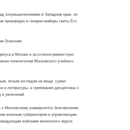
над злоумышленниками в Западном крае, по
чие произведен в генерал-майоры свиты Его
ом Огинским.
корпуса в Москве и за отлично-ревностную
значен попечителем Московского учебного
мым, ясным взглядом на вещи, сумел
ки и литературы, а требования дисциплины с
 и увлечений.
 к Московскому университету благоволение
нским военным губернатором и управляющим
омандующим войсками виленского округа.