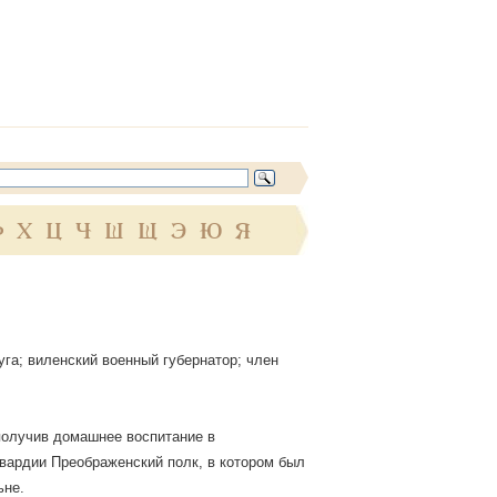
Ф
Х
Ц
Ч
Ш
Щ
Э
Ю
Я
га; виленский военный губернатор; член
 получив домашнее воспитание в
гвардии Преображенский полк, в котором был
ьне.