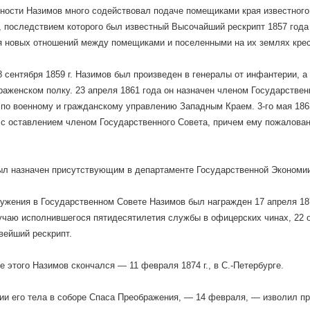
ности Назимов много содействовал подаче помещиками края известного
, последствием которого был известный Высочайший рескрипт 1857 года
 новых отношений между помещиками и поселенными на их землях кре
8 сентября 1859 г. Назимов был произведен в генералы от инфантерии, а 
браженском полку. 23 апреля 1861 года он назначен членом Государстве
по военному и гражданскому управлению Западным Краем. 3-го мая 186
с оставлением членом Государственного Совета, причем ему пожалован
ыл назначен присутствующим в департаменте Государственной Экономии
ужения в Государственном Совете Назимов был награжден 17 апреля 187
учаю исполнившегося пятидесятилетия службы в офицерских чинах, 22 ок
вейший рескрипт.
е этого Назимов скончался — 11 февраля 1874 г., в С.-Петербурге.
ии его тела в соборе Спаса Преображения, — 14 февраля, — изволил п