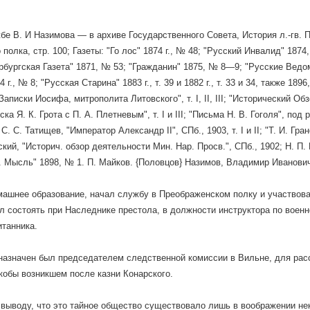
бе В. И Назимова — в архиве Государственного Совета, История л.-гв. Пр
полка, стр. 100; Газеты: "Го лос" 1874 г., № 48; "Русский Инвалид" 187
рбургская Газета" 1871, № 53; "Гражданин" 1875, № 8—9; "Русские Ведо
г., № 8; "Русская Старина" 1883 г., т. 39 и 1882 г., т. 33 и 34, также 1896, 
Записки Иосифа, митрополита Литовского", т. I, II, III; "Исторический Обз
иска Я. К. Грота с П. А. Плетневым", т. І и III; "Письма Н. В. Гоголя", под 
; С. С. Татищев, "Император Александр II", СПб., 1903, т. І и II; "Т. И. Гран
кий, "Историч. обзор деятельности Мин. Нар. Просв.", СПб., 1902; Н. П. 
с. Мысль" 1898, № 1. П. Майков. {Половцов} Назимов, Владимир Иванов
ашнее образование, начал службу в Преображенском полку и участвовал 
л состоять при Наследнике престола, в должности инструктора по военн
итанника.
. назначен был председателем следственной комиссии в Вильне, для ра
кобы возникшем после казни Конарского.
 выводу, что это тайное общество существовало лишь в воображении не