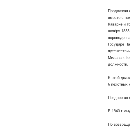
Продолжая с
вместе с по
Каварне и т
ноября 1833 
переведен с
Государе На
путешествии
Милана к Го
должности.
В этой долж
6 пехотных 
Позднее он 
В 1840 г. е
По возвраще