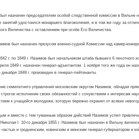
н был назначен председателем особой следственной комиссии в Вильне 
е занятий удостоился монаршего благоволения, и в том же году за отли
ого Величества с оставлением при особе Его Величества.
зимов был назначен презусом военно-судной Комиссии над камер-юнкер
1842 г. по 1849 г. Назимов был начальником штаба бывшего 6 пехотного 
реля 1849 г. назначен генерал-адъютантом. 1 ноября того же года он на
о декабря 1849 г. произведен в генерал-лейтенанты.
ие семилетнего управления московским округом Назимов, обладая пря
 строгое исполнение своих обязанностей с сочувствием к интересам нау
тием к учащейся молодежи, которую бережно охранял от всяких невзгод
ым и вместе с тем гуманным образом действий Назимов успел привлечь
Николая I. 10-го декабря 1855 г. Назимов был назначен в Вильну виле
 частью и гродненским, ковенским и минским генерал-губернатором и к