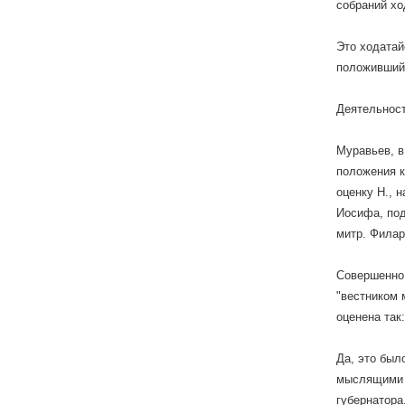
собраний хо
Это ходатай
положивший 
Деятельност
Муравьев, в
положения к
оценку Н., 
Иосифа, под
митр. Филар
Совершенно 
"вестником 
оценена так
Да, это был
мыслящими р
губернатора