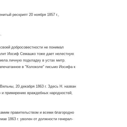
нитый рескрипт 20 ноября 1857 г.,
.
й своей добросовестности не понимал
полит Иосиф Семашко тоже дает нелестную
мела личную подкладку в устах митр.
напечатанное в "Колоколе" письмо Иосифа к
Вильны, 20 декабря 1863 г. Здесь Н. назван
ию и примирению враждебных народностей,
самим правительством и всеми благородно
мае 1863 г. уволен от должности генерал-