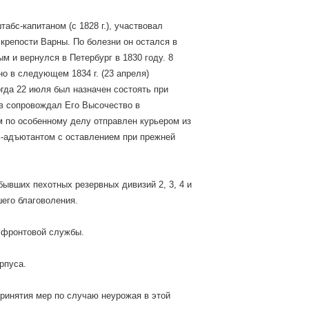
абс-капитаном (с 1828 г.), участвовал
 крепости Варны. По болезни он остался в
м и вернулся в Петербург в 1830 году. 8
 но в следующем 1834 г. (23 апреля)
огда 22 июля был назначен состоять при
в сопровождал Его Высочество в
ом по особенному делу отправлен курьером из
ь-адъютантом с оставлением при прежней
бывших пехотных резервных дивизий 2, 3, 4 и
его благоволения.
л фронтовой службы.
рпуса.
ринятия мер по случаю неурожая в этой