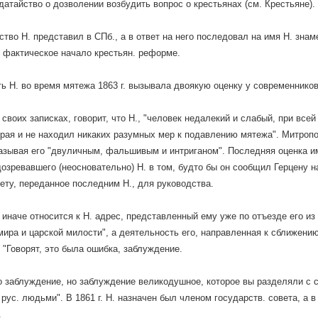
датайство о дозволении возбудить вопрос о крестьянах (см. Крестьяне).
ство Н. представил в СПб., а в ответ на него последовал на имя Н. знаме
фактическое начало крестьян. реформе.
ь Н. во время мятежа 1863 г. вызывала двоякую оценку у современников
 своих записках, говорит, что Н., "человек недалекий и слабый, при все
рая и не находил никаких разумных мер к подавлению мятежа". Митро
называя его "двуличным, фальшивым и интриганом". Последняя оценка и
озревавшего (неосновательно) Н. в том, будто бы он сообщил Герцену 
ету, переданное последним Н., для руководства.
иначе относится к Н. адрес, представленный ему уже по отъезде его из 
мира и царской милости", а деятельность его, направленная к сближен
: "Говорят, это была ошибка, заблуждение.
о заблуждение, но заблуждение великодушное, которое вы разделяли с 
ус. людьми". В 1861 г. Н. назначен был членом государств. совета, а в 
.