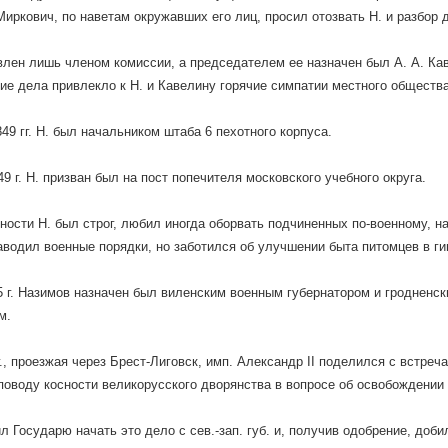
Миркович, по наветам окружавших его лиц, просил отозвать Н. и разбор 
влен лишь членом комиссии, а председателем ее назначен был А. А. Ка
ие дела привлекло к Н. и Кавелину горячие симпатии местного общества
849 гг. Н. был начальником штаба 6 пехотного корпуса.
49 г. Н. призван был на пост попечителя московского учебного округа.
ности Н. был строг, любил иногда оборвать подчиненных по-военному, на
аводил военные порядки, но заботился об улучшении быта питомцев в г
5 г. Назимов назначен был виленским военным губернатором и гродненск
м.
г., проезжая через Брест-Лиговск, имп. Александр II поделился с встреч
поводу косности великорусского дворянства в вопросе об освобождении 
л Государю начать это дело с сев.-зап. губ. и, получив одобрение, доби