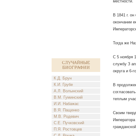
местности.
В 1841 г. о
окончании е
Императорск
Тогда же На
С 5 ноября 
Случайные
службу З ап
биографии
округа и 6-г
К.Д. Брун
К.И. Грубе
В продолжен
А.Л. Волынский
согласовать
В.М. Гуминский
теплым учас
И.И. Набажас
В.Я. Пащенко
Своим тверд
М.В. Родевич
Императора 
С.Е. Пучковский
гражданской
П.Я. Ростовцев
С.Д. Рошка