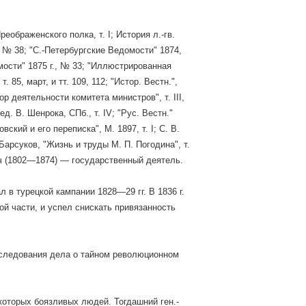
еображенского полка, т. І; История л.-гв.
4, № 38; "С.-Петербургские Ведомости" 1874,
мости" 1875 г., № 33; "Иллюстрированная
т. 85, март, и тт. 109, 112; "Истор. Вестн.",
ор деятельности комитета министров", т. III,
ред. В. Шенрока, СПб., т. IV; "Рус. Вестн."
овский и его переписка", M. 1897, т. І; С. В.
Барсуков, "Жизнь и труды М. П. Погодина", т.
ич (1802—1874) — государственный деятель.
в турецкой кампании 1828—29 гг. В 1836 г.
ой части, и успел снискать привязанность
сследования дела о тайном революционном
которых боязливых людей. Тогдашний ген.-