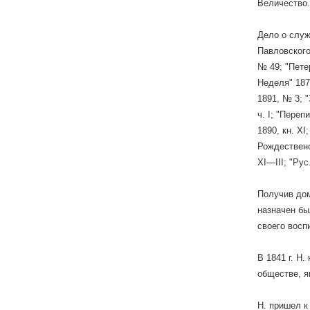
Величество.
Дело о служ
Павловского 
№ 49; "Пете
Неделя" 1874 
1891, № 3; "
ч. І; "Переп
1890, кн. XI
Рождественс
XI—III; "Ру
Получив дом
назначен бы
своего восп
В 1841 г. Н
обществе, я
Н. пришел к