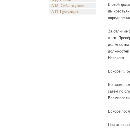
В этой долж
А.М. Сибагатуллин
им крестьян
А.П. Цулукидзе
определения
За отличие 
л.-гв. Прео
должностях 
должностей 
Невского.
Вскоре Н. б
Во время сл
затем по сл
Всемилости
Вскоре посл
При отпеван