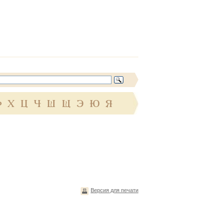
Ф
Х
Ц
Ч
Ш
Щ
Э
Ю
Я
Версия для печати