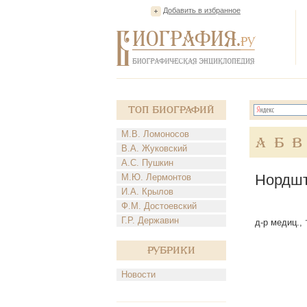
Добавить в избранное
Топ Биографий
М.В. Ломоносов
А
Б
В
В.А. Жуковский
А.С. Пушкин
Нордшт
М.Ю. Лермонтов
И.А. Крылов
Ф.М. Достоевский
Г.Р. Державин
д-р медиц., 
Рубрики
Новости