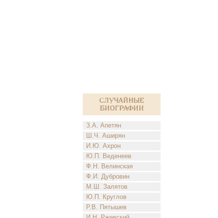
Случайные
биографии
З.А. Апетян
Ш.Ч. Аширян
И.Ю. Ахрон
Ю.П. Веденеев
Ф.Н. Велинская
Ф.И. Дубровин
М.Ш. Залятов
Ю.П. Круглов
Р.В. Пятышев
И.Н. Ржевский