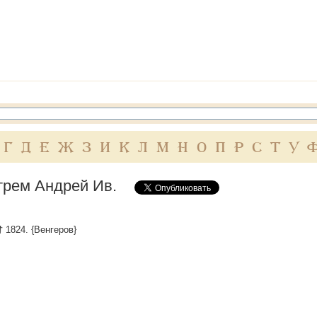
Г
Д
Е
Ж
З
И
К
Л
М
Н
О
П
Р
С
Т
У
рем Андрей Ив.
† 1824. {Венгеров}