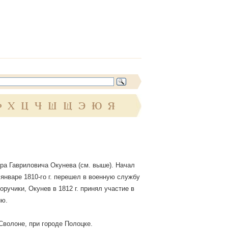
Ф
Х
Ц
Ч
Ш
Щ
Э
Ю
Я
ра Гавриловича Окунева (см. выше). Начал
 январе 1810-го г. перешел в военную службу
ручики, Окунев в 1812 г. принял участие в
ию.
Сволоне, при городе Полоцке.