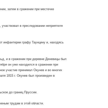
нии, затем в сражении при местечке
ю, участвовал в преследовании неприятеля
от инфантерии графу Таунцину и, находясь
льд, и в сражении при деревне Деневицы был
тября он уже находился в сражении при
ное участие принимал Окунев и во многих
раля 1815 г. Окунев был произведен в
льское до границ Пруссии.
ченым трудам в этой области.