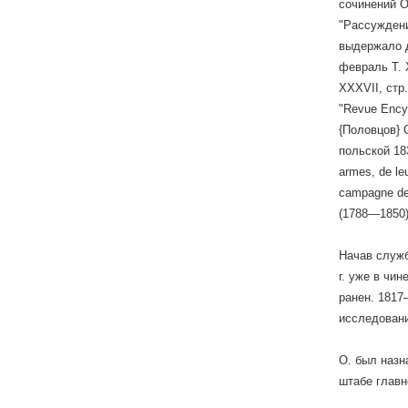
сочинений Ок
"Рассуждени
выдержало д
февраль Т. XX
XXXVII, стр.
"Revue Encyc
{Половцов} 
польской 183
armes, de leu
campagne de 
(1788—1850) 
Начав службу
г. уже в чи
ранен. 1817
исследовани
О. был назна
штабе глав