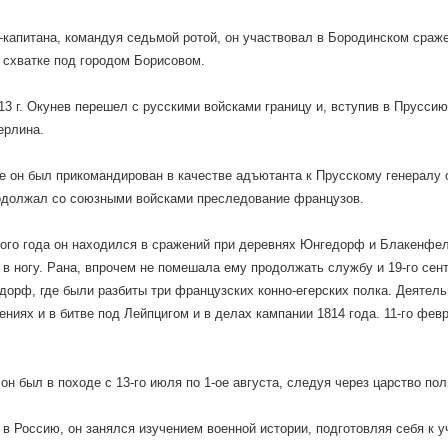
-капитана, командуя седьмой ротой, он участвовал в Бородинском сраже
 схватке под городом Борисовом.
13 г. Окунев перешел с русскими войсками границу и, вступив в Прусси
ерлина.
е он был прикомандирован в качестве адъютанта к Прусскому генералу 
одолжал со союзными войсками преследование французов.
того года он находился в сражений при деревнях Юнгедорф и Блакенфе
 в ногу. Рана, впрочем не помешала ему продолжать службу и 19-го сен
дорф, где были разбиты три французских конно-егерских полка. Деятель
ениях и в битве под Лейпцигом и в делах кампании 1814 года. 11-го фев
 он был в походе с 13-го июля по 1-ое августа, следуя через царство по
в Россию, он занялся изучением военной истории, подготовляя себя к у