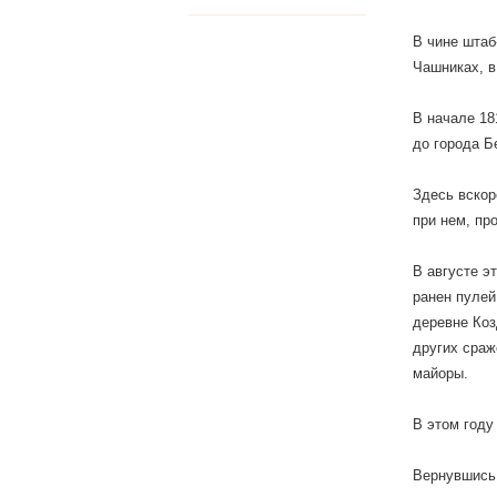
В чине штаб
Чашниках, в
В начале 18
до города Б
Здесь вскор
при нем, пр
В августе э
ранен пулей
деревне Коз
других сраж
майоры.
В этом году
Вернувшись 