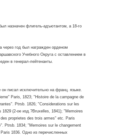
. был назначен флигель-адъютантом, а 18-го
 а через год был награжден орденом
Варшавского Учебного Округа с оставлением в
веден в генерал-лейтенанты.
е он писал исключительно на франц. языке.
rne" Paris, 1823; "Histoire de la campagne de
antes". Ptrsb. 1826; "Considerations sur les
is 1829 (2-oe изд.?Bruxelles, 1841); "Memoires
 des proprietes des trois armes" etc. Paris
ne". Ptrsb. 1834; "Memoires sur le changement
ne", Paris 1836. Одно из перечисленных