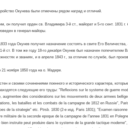
еройство Окунева были отмечены рядом наград и отличий.
м, он получил орден св. Владимира 3-й ст., майорат и 5-го сент. 1831 г
изведен в генерал-майоры.
1833 года Окунев получил назначение состоять в свите Его Величества,
1-й ст. В том же году 18-го декабря Окунев был назначен попечителем 
жностях и званиях, и в апреле 1843 г., за отличие по службе, был произ
 21 ноября 1850 года на о. Мадере.
стен и своими сочинениями поенного и исторического характера, которы
находятся следующие его труды: "Reflexions sur le systeme de guerre mode
ie, augmentee des considerations sur les mouvements de deux armees belliger
ations, les batailles et les combats de la campagne de 1812 en Russie", Par
ipes de la strategie" etc. Ptrsb. 1830 (2-е изд. Paris 1831); "Examen raisonne
ire militaire de la seconde epoque de la campagne de l''annee 1831 en Poleg
erie bien instruite peut produire dans le systeme de la grande tactique moder