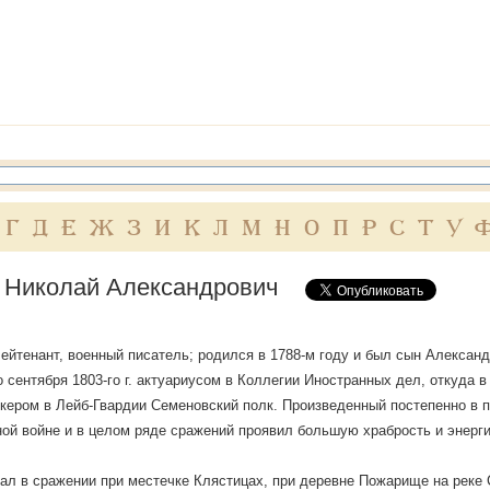
Г
Д
Е
Ж
З
И
К
Л
М
Н
О
П
Р
С
Т
У
 Николай Александрович
ейтенант, военный писатель; родился в 1788-м году и был сын Александ
о сентября 1803-го г. актуариусом в Коллегии Иностранных дел, откуда в
кером в Лейб-Гвардии Семеновский полк. Произведенный постепенно в по
ой войне и в целом ряде сражений проявил большую храбрость и энерг
ал в сражении при местечке Клястицах, при деревне Пожарище на реке 