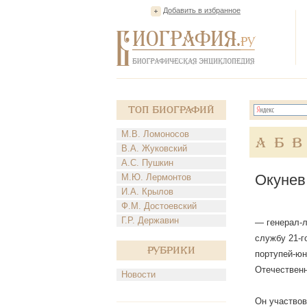
Добавить в избранное
Топ Биографий
М.В. Ломоносов
А
Б
В
В.А. Жуковский
А.С. Пушкин
Окунев
М.Ю. Лермонтов
И.А. Крылов
Ф.М. Достоевский
Г.Р. Державин
— генерал-л
службу 21-г
Рубрики
портупей-юн
Отечественн
Новости
Он участвов