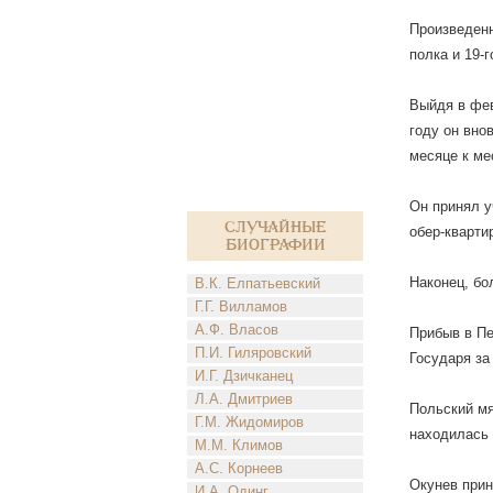
Произведенн
полка и 19-
Выйдя в фев
году он вно
месяце к ме
Он принял у
Случайные
обер-кварти
биографии
Наконец, бо
В.К. Елпатьевский
Г.Г. Вилламов
А.Ф. Власов
Прибыв в Пе
П.И. Гиляровский
Государя за
И.Г. Дзичканец
Л.А. Дмитриев
Польский мя
Г.М. Жидомиров
находилась 
М.М. Климов
А.С. Корнеев
Окунев прин
И.А. Одинг