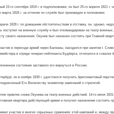
ый 15-го сентября 1819 г. в подполковники, он был 25-го апреля 1821 г.
го марта 1826 г. за отличие по службе был произведен в полковники.
рале 1828 г. по домашним обстоятельствам в отставку, он, однако, нед
вь поступил на военную службу и был откомандирован на театр военных
сту своего назначения, Окунев был назначен состоять при Главной кварт
частие в переходе армий через Балканы, находился при занятии г. Сливн
рмейстера в отряде генерал-лейтенанта Будберга; отличился в схватке б
лезненное состояние заставило его вернуться в Россию.
тербург, он в ноябре 1830 г. удостоился получить бриллиантовый перст
 поднесенный Его Величеству экземпляр замечаний о стратегий.
теж привлек снова Окунева на театр военных действий. 14-го июня 1831 г
главная квартира действующей армии и получил назначение состоять 
имал участие в многих серьезных сражениях этой кампаний и, между пр