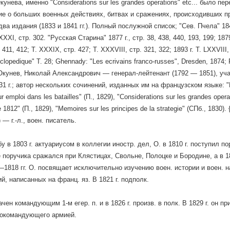
унева, именно "Considerations sur les grandes operations" etc... было пе
е о больших военных действиях, битвах и сражениях, происходивших при
ва издания (1833 и 1841 гг.). Полный послужной список; "Сев. Пчела" 18
XI, стр. 302. "Русская Старина" 1877 г., стр. 38, 438, 440, 193, 199; 1879 г
 411, 412; Т. XXXIX, стр. 427; Т. XXXVIII, стр. 321, 322; 1893 г. T. LXXVI
lopedique" T. 28; Ghennady: "Les ecrivains franco-russes", Dresden, 1874; 
Окунев, Николай Александрович — генерал-лейтенант (1792 — 1851), участ
1 г.; автор нескольких сочинений, изданных им на французском языке: "Ex
r emploi dans les batailles" (П., 1829), "Considerations sur les grandes operat
1812" (П., 1829), "Memoires sur les principes de la strategie" (СПб., 183
— г.-л., воен. писатель.
 в 1803 г. актуариусом в коллегии иностр. дел, О. в 1810 г. поступил по
не поручика сражался при Клястицах, Свольне, Полоцке и Бородине, а в 18
—1818 гг. О. посвящает исключительно изучению воен. истории и воен. на
й, написанных на франц. яз. В 1821 г. подполк.
чен командующим 1-м егер. п. и в 1826 г. произв. в полк. В 1829 г. он п
нокомандующего армией.