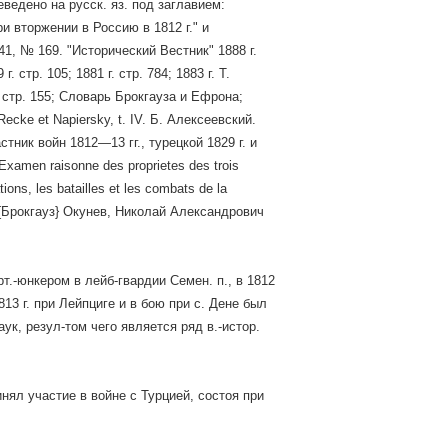
реведено на русск. яз. под заглавием:
 вторжении в Россию в 1812 г." и
41, № 169. "Исторический Вестник" 1888 г.
. стр. 105; 1881 г. стр. 784; 1883 г. Т.
II, стр. 155; Словарь Брокгауза и Ефрона;
Recke et Napiersky, t. IV. Б. Алексеевский.
ник войн 1812—13 гг., турецкой 1829 г. и
amen raisonne des proprietes des trois
ions, les batailles et les combats de la
0). {Брокгауз} Окунев, Николай Александрович
рт.-юнкером в лейб-гвардии Семен. п., в 1812
13 г. при Лейпциге и в бою при с. Дене был
ук, резул-том чего является ряд в.-истор.
ринял участие в войне с Турцией, состоя при