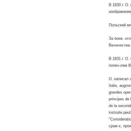
В 1830 г. О
изображение
Польский мя
За боев. от
Величества.
В 1831 г. О.
попеч-лем В
О. написал с
Italie, augm
grandes oper
principes de 
de la second
instruite pe
"Considerati
сраж-х, прои