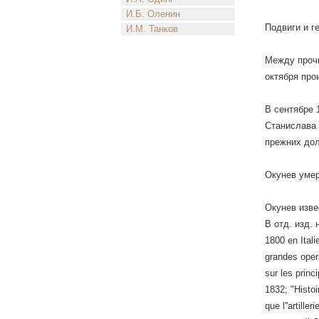
И.Б. Оленин
Подвиги и г
И.М. Танков
Между прочи
октября про
В сентябре 
Станислава 
прежних дол
Окунев умер
Окунев изве
В отд. изд. 
1800 en Ital
grandes oper
sur les princ
1832; "Histo
que l''artill