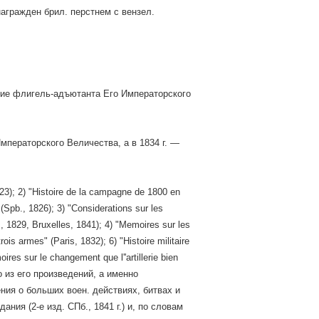
награжден брил. перстнем с вензел.
ание флигель-адъютанта Его Императорского
Императорского Величества, а в 1834 г. —
23); 2) "Histoire de la campagne de 1800 en
Spb., 1826); 3) "Considerations sur les
, 1829, Bruxelles, 1841); 4) "Memoires sur les
ois armes" (Paris, 1832); 6) "Histoire militaire
es sur le changement que l''artillerie bien
дно из его произведений, а именно
дения о больших воен. действиях, битвах и
ния (2-е изд. СПб., 1841 г.) и, по словам