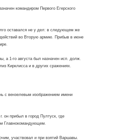
 назначен командиром Первого Егерского
олго оставался не у дел: в следующем же
 действий во Вторую армию. Прибыв в июне
ире.
ы, а 1-го августа был назначен исп. долж.
лиз Кирклисса и в других сражениях.
ень с вензелевым изображением имени
. он прибыл в город Пултуск, где
при Главнокомандующем.
очим, участвовал и при взятий Варшавы.