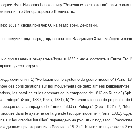
. поднес Имп. Николаю I свою книгу "Замечания о стратегии", за что был 
м имени Его Императорского Величества.
теж 1831 г. снова привлек О. на театр воен. действий.
л. он получил ряд наград: орден святого Владимира 3 кл., майорат и зв
 был произведен в генерал-майоры, в 1833 г. назн. состоять в Свите Его 
аршав. учебн. округа.
лед. сочинения: 1) "Reffexion sur le systeme de guerre moderne" (Paris, 18
entee des considerations sur les mouvements de deux armees belligenan-tes" (
ations, les batailles et les combats de la campagne de 1812 en Russie" (Spb.
la strategie" (Spb., 1830, Paris, 1831); 5) "Examen raisonne de proprieles de tr
e epoque de la campagne de l''armee 1830 en Pologne" (Spb., 1834); 7) "Memoir
ut produire dans le systeme de la grande tactique moderne" (Paris, 1831). О
ons sur les grandes batailles" переведено на рус. язык под загл. "Рассуж
сходивших при вторжении в Россию в 1812 г.". Книга эта выдержала 2 изда