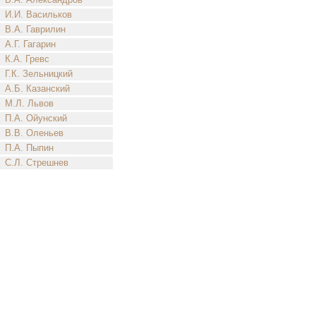
И.И. Васильков
В.А. Гаврилин
А.Г. Гагарин
К.А. Гревс
Г.К. Зельницкий
А.Б. Казанский
М.Л. Львов
П.А. Ойунский
В.В. Оленьев
П.А. Пыпин
С.Л. Стрешнев