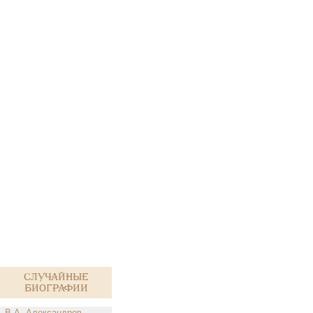
Случайные
биографии
В.А. Александров