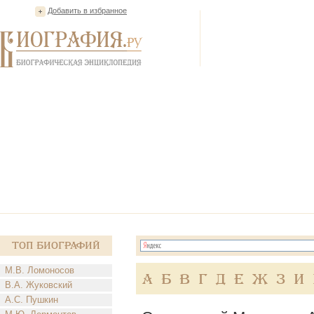
Добавить в избранное
Топ Биографий
М.В. Ломоносов
А
Б
В
Г
Д
Е
Ж
З
И
В.А. Жуковский
А.С. Пушкин