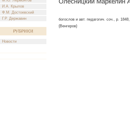
Олесницкий Маркелин А
М.Ю. Лермонтов
И.А. Крылов
Ф.М. Достоевский
Г.Р. Державин
богослов и авт. педагогич. соч., р. 1848
{Венгеров}
Рубрики
Новости