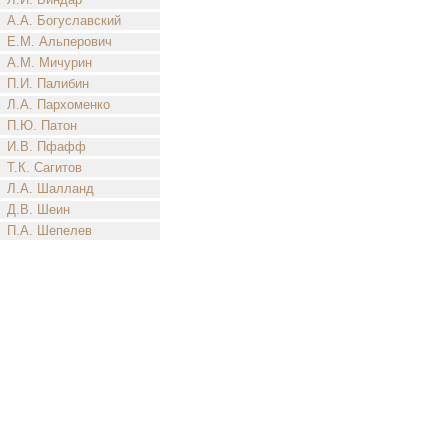
А.А. Богуславский
Е.М. Альперович
А.М. Мичурин
П.И. Палибин
Л.А. Пархоменко
П.Ю. Патон
И.В. Пфафф
Т.К. Сагитов
Л.А. Шалланд
Д.В. Шеин
П.А. Шепелев