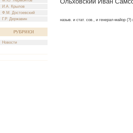
Ольховский Иван Самс
М.Ю. Лермонтов
И.А. Крылов
Ф.М. Достоевский
Г.Р. Державин
назыв. и стат. сов., и генерал-майор (?)
Рубрики
Новости