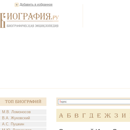
Добавить в избранное
Топ Биографий
М.В. Ломоносов
А
Б
В
Г
Д
Е
Ж
З
И
В.А. Жуковский
А.С. Пушкин