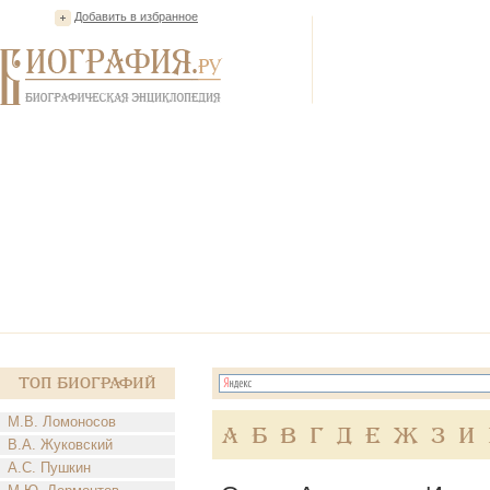
Добавить в избранное
Топ Биографий
М.В. Ломоносов
А
Б
В
Г
Д
Е
Ж
З
И
В.А. Жуковский
А.С. Пушкин