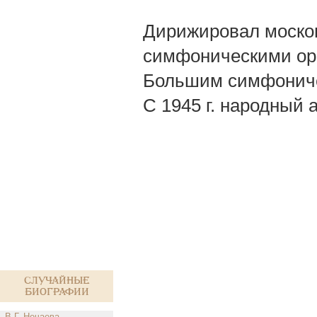
Дирижировал москов
симфоническими орк
Большим симфоничес
С 1945 г. народный 
Случайные
биографии
В.Г. Нечаева