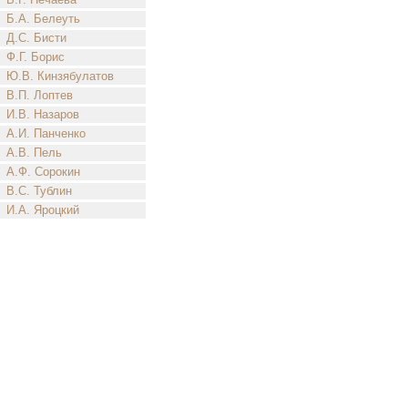
Б.А. Белеуть
Д.С. Бисти
Ф.Г. Борис
Ю.В. Кинзябулатов
В.П. Лоптев
И.В. Назаров
А.И. Панченко
А.В. Пель
А.Ф. Сорокин
В.С. Тублин
И.А. Яроцкий