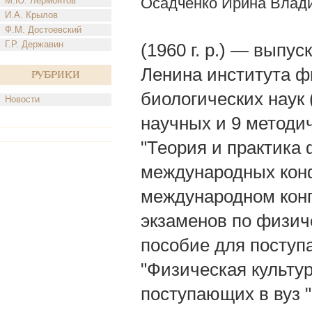
Осадченко Ирина Влад
М.Ю. Лермонтов
И.А. Крылов
Ф.М. Достоевский
Г.Р. Державин
(1960 г. р.) — выпу
Ленина института ф
Рубрики
биологических наук 
Новости
научных и 9 методич
"Теория и практика 
международных конф
международном конг
экзаменов по физиче
пособие для поступ
"Физическая культур
поступающих в вуз "