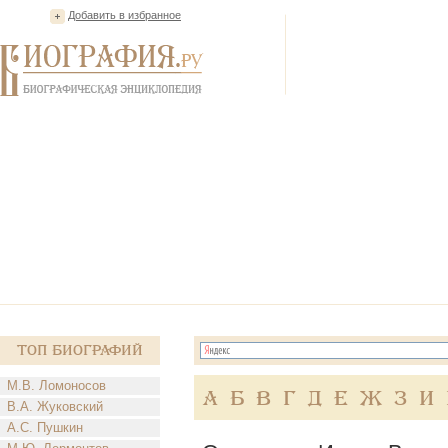
Добавить в избранное
Топ Биографий
М.В. Ломоносов
А
Б
В
Г
Д
Е
Ж
З
И
В.А. Жуковский
А.С. Пушкин