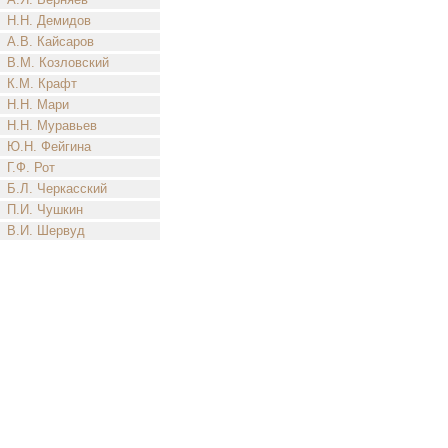
Н.Н. Демидов
А.В. Кайсаров
В.М. Козловский
К.М. Крафт
Н.Н. Мари
Н.Н. Муравьев
Ю.Н. Фейгина
Г.Ф. Рот
Б.Л. Черкасский
П.И. Чушкин
В.И. Шервуд