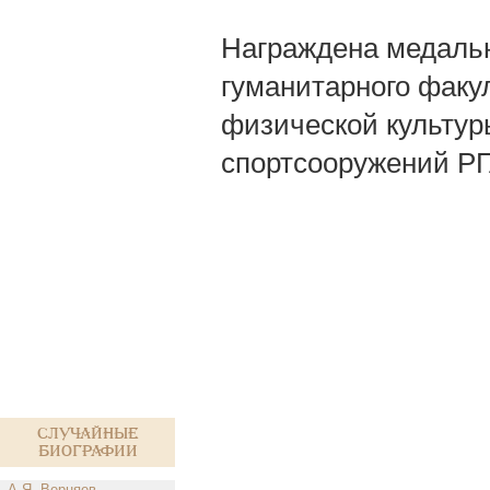
Награждена медалью
гуманитарного факу
физической культур
спортсооружений Р
Случайные
биографии
А.Я. Верняев