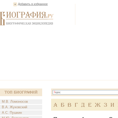
Добавить в избранное
Топ Биографий
М.В. Ломоносов
А
Б
В
Г
Д
Е
Ж
З
И
В.А. Жуковский
А.С. Пушкин