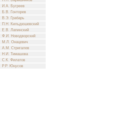
И.А. Бугреев
Б.В. Гонторев
В.Э. Грабарь
П.Н. Кильдюшевский
Е.В. Лапинский
Ф.И. Новодворский
М.Л. Онацевич
А.М. Стригалев
Н.И. Тимашова
С.К. Филатов
Р.Р. Юнусов