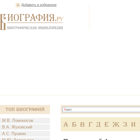
Добавить в избранное
Топ Биографий
М.В. Ломоносов
А
Б
В
Г
Д
Е
Ж
З
И
В.А. Жуковский
А.С. Пушкин