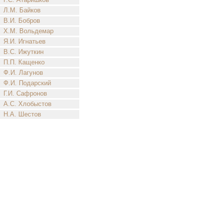
Л.М. Байков
В.И. Бобров
Х.М. Вольдемар
Я.И. Игнатьев
В.С. Ижуткин
П.П. Кащенко
Ф.И. Лагунов
Ф.И. Подарский
Г.И. Сафронов
А.С. Хлобыстов
Н.А. Шестов