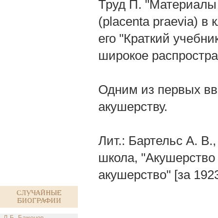
Труд П. "Материалы
(placenta praevia) в
его "Краткий учебник
широкое распростра
Одним из первых вве
акушерству.
Лит.: Бартельс А. В
школа, "Акушерство 
акушерство" [за 1923
Случайные
биографии
Л.Б. Баженов