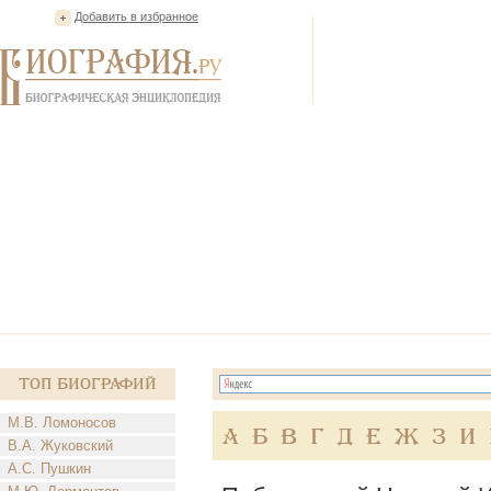
Добавить в избранное
Топ Биографий
М.В. Ломоносов
А
Б
В
Г
Д
Е
Ж
З
И
В.А. Жуковский
А.С. Пушкин