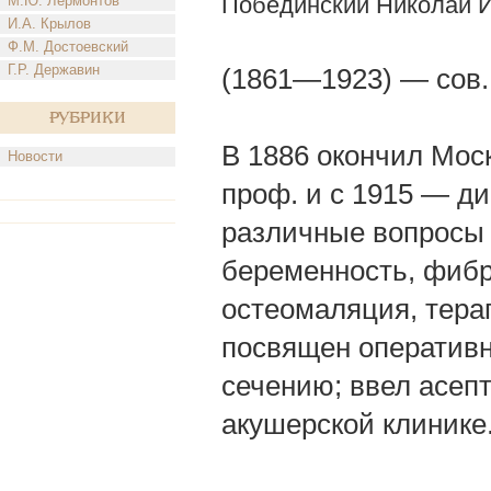
Побединский Николай 
М.Ю. Лермонтов
И.А. Крылов
Ф.М. Достоевский
Г.Р. Державин
(1861—1923) — сов.
Рубрики
В 1886 окончил Моск
Новости
проф. и с 1915 — ди
различные вопросы 
беременность, фиб
остеомаляция, терап
посвящен оперативн
сечению; ввел асепт
акушерской клинике