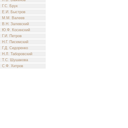
Г.С. Брук
Е.И. Быстров
М.М. Валеев
В.Н. Залевский
Ю.Ф. Косинский
Г.И. Петров
Н.Г. Писемский
Г.Д. Сидоренко
Н.Л. Таборовский
Т.С. Шушакова
С.Ф. Хитров