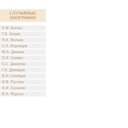
Случайные
биографии
К.М. Билыч
Г.А. Алиев
Я.А. Волков
С.А. Воронцов
М.А. Дианов
П.И. Гумбин
С.С. Данилов
Г.А. Демидов
В.И. Опойцев
И.Ф. Рустем
А.И. Суханов
В.А. Фурнье