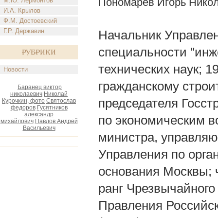
Пономарев Игорь Нико
М.Ю. Лермонтов
И.А. Крылов
Ф.М. Достоевский
Г.Р. Державин
Начальник Управле
специальности "инж
Рубрики
технических наук; 
Новости
гражданскому строи
Баранец виктор
николаевич
Николай
председателя Госст
Курочкин, фото
Святослав
федоров
Гусятников
александр
по экономическим в
михайлович
Павлов Андрей
Васильевич
министра, управляю
Управления по орга
основания Москвы; ч
ранг Чрезвычайного 
Правления Российск