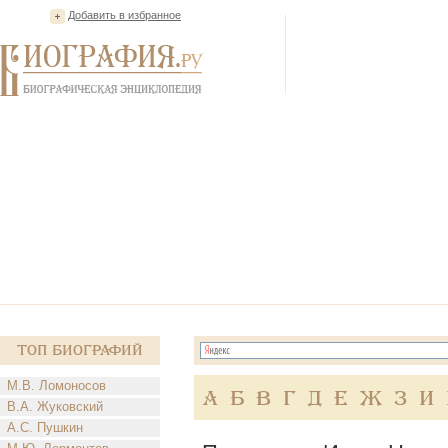
Добавить в избранное
Топ Биографий
М.В. Ломоносов
А
Б
В
Г
Д
Е
Ж
З
И
В.А. Жуковский
А.С. Пушкин