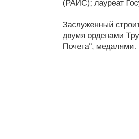
(РАИС); лауреат Го
Заслуженный строит
двумя орденами Тру
Почета", медалями.