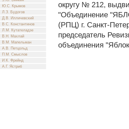
округу № 212, выдв
Ю.С. Крымов
Л.З. Будогов
"Объединение "ЯБЛО
Д.В. Илличевский
(РПЦ) г. Санкт-Пете
В.С. Константинов
Л.М. Кутателадзе
председатель Реви
В.Н. Махлай
В.М. Мапельман
объединения "Яблоко
А.В. Петцольд
П.М. Смыслов
И.К. Фрейнд
А.Г. Ястриб