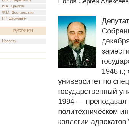
Попов Сергей Алексеев
М.Ю. Лермонтов
И.А. Крылов
Ф.М. Достоевский
Г.Р. Державин
Депута
Собрани
Рубрики
декабря
Новости
замести
государ
1948 г.
университет по спе
государственный ун
1994 — преподавал
политехническом ин
коллегии адвокатов 