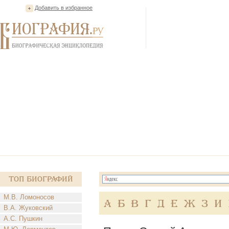
Добавить в избранное
Топ Биографий
М.В. Ломоносов
А
Б
В
Г
Д
Е
Ж
З
И
В.А. Жуковский
А.С. Пушкин