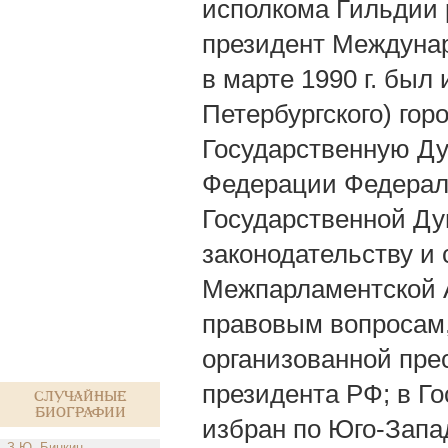
исполкома Гильдии р
президент Междунар
в марте 1990 г. был
Петербургского) гор
Государственную Ду
Федерации Федерал
Государственной Ду
законодательству и
Межпарламентской А
правовым вопросам,
организованной пре
президента РФ; в Г
Случайные
биографии
избран по Юго-Зап
З.Ю. Бинкин