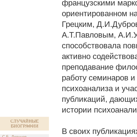
французскими маркси
ориентированном на
Грецким, Д.И.Дубро
А.Т.Павловым, А.И.У
способствовала пов
активно содействов
преподавание филос.
работу семинаров и 
психоанализа и учас
публикаций, дающих
истории психоанали
Случайные
биографии
В своих публикация
С.Б. Детчуев