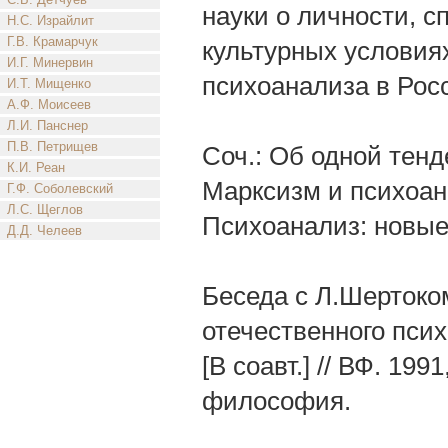
науки о личности, с
Н.С. Израйлит
Г.В. Крамарчук
культурных условиях
И.Г. Минервин
психоанализа в Рос
И.Т. Мищенко
А.Ф. Моисеев
Л.И. Панснер
П.В. Петрищев
Соч.: Об одной тенд
К.И. Реан
Марксизм и психоана
Г.Ф. Соболевский
Л.С. Щеглов
Психоанализ: новые
Д.Д. Челеев
Беседа с Л.Шертоком
отечественного псих
[В соавт.] // ВФ. 19
философия.