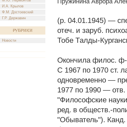
Пружинина Аврора Але
М.Ю. Лермонтов
И.А. Крылов
Ф.М. Достоевский
Г.Р. Державин
(р. 04.01.1945) — сп
отеч. и заруб. психо
Рубрики
Тобе Талды-Курганск
Новости
Окончила филос. ф-т
С 1967 по 1970 ст. 
одновременно — преп
1977 по 1990 — отв. с
"Философские науки
ред. в обществ.-пол
"Обыватель"). Канд.