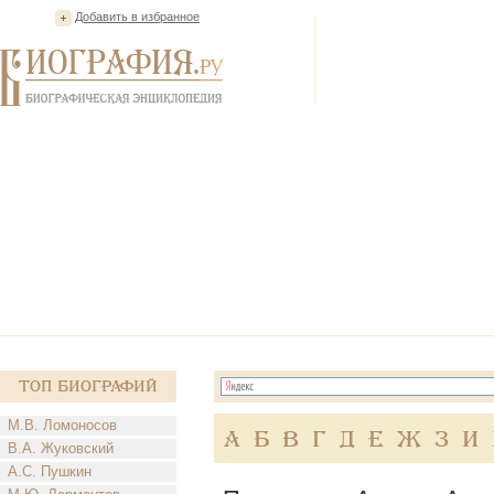
Добавить в избранное
Топ Биографий
М.В. Ломоносов
А
Б
В
Г
Д
Е
Ж
З
И
В.А. Жуковский
А.С. Пушкин