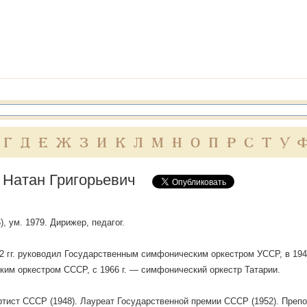
Г
Д
Е
Ж
З
И
К
Л
М
Н
О
П
Р
С
Т
У
 Натан Григорьевич
), ум. 1979. Дирижер, педагог.
 гг. руководил Государственным симфоническим оркестром УССР, в 19
им оркестром СССР, с 1966 г. — симфонический оркестр Татарии.
тист СССР (1948). Лауреат Государственной премии СССР (1952). Препо