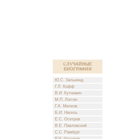
Случайные
биографии
Ю.С. Залькинд
Г.Л. Кофф
В.И. Кутневич
М.П. Логгин
Г.А. Милков
Б.И. Нагель
Е.С. Осетров
В.Е. Павловский
С.С. Рамбург
Р.И. Шугуров