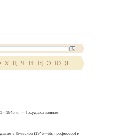
Ф
Х
Ц
Ч
Ш
Щ
Э
Ю
Я
41—1945 гг. — Государственным
давал в Киевской (1946—66, профессор) и