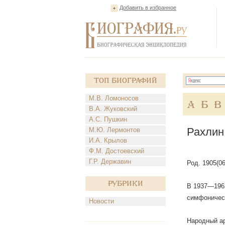
Добавить в избранное
Топ Биографий
М.В. Ломоносов
А
Б
В
В.А. Жуковский
А.С. Пушкин
Рахлин
М.Ю. Лермонтов
И.А. Крылов
Ф.М. Достоевский
Г.Р. Державин
Род. 1905(06
Рубрики
В 1937—1962
симфоническ
Новости
Народный ар