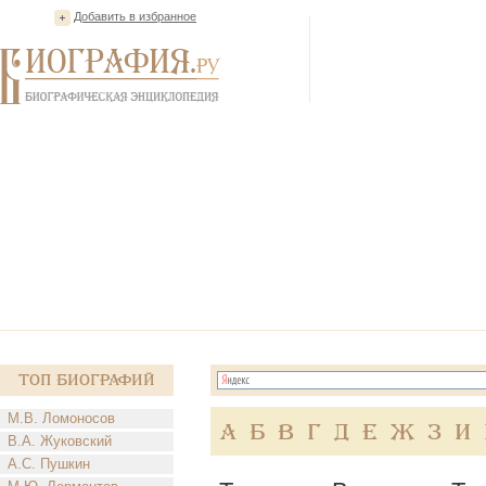
Добавить в избранное
Топ Биографий
М.В. Ломоносов
А
Б
В
Г
Д
Е
Ж
З
И
В.А. Жуковский
А.С. Пушкин