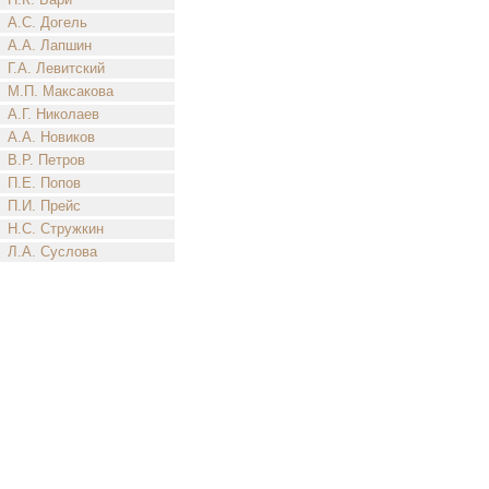
А.С. Догель
А.А. Лапшин
Г.А. Левитский
М.П. Максакова
А.Г. Николаев
А.А. Новиков
В.Р. Петров
П.Е. Попов
П.И. Прейс
Н.С. Стружкин
Л.А. Суслова