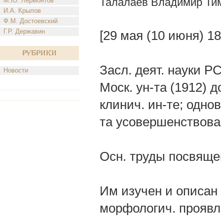
Талалаев Владимир Ти
М.Ю. Лермонтов
И.А. Крылов
Ф.М. Достоевский
Г.Р. Державин
[29 мая (10 июня) 1
Рубрики
Засл. деят. науки Р
Новости
Моск. ун-та (1912) 
клинич. ин-те; одно
та усовершенствова
Осн. труды посвяще
Им изучен и описан
морфологич. проявле