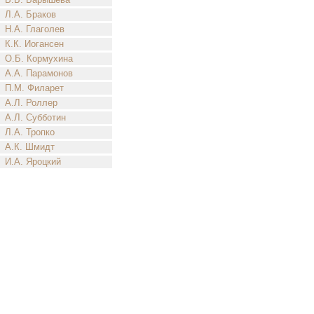
Л.А. Браков
Н.А. Глаголев
К.К. Иогансен
О.Б. Кормухина
А.А. Парамонов
П.М. Филарет
А.Л. Роллер
А.Л. Субботин
Л.А. Тропко
А.К. Шмидт
И.А. Яроцкий