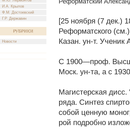
Реформатский Алексан
М.Ю. Лермонтов
И.А. Крылов
Ф.М. Достоевский
Г.Р. Державин
[25 ноября (7 дек.) 
Реформатского (см.).
Рубрики
Казан. ун-т. Ученик 
Новости
С 1900—проф. Высши
Моск. ун-та, а с 193
Магистерская дисс.
ряда. Синтез спирт
собой ценную моног
рой подробно изложе