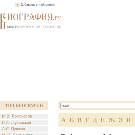
Добавить в избранное
Топ Биографий
М.В. Ломоносов
А
Б
В
Г
Д
Е
Ж
З
И
В.А. Жуковский
А.С. Пушкин