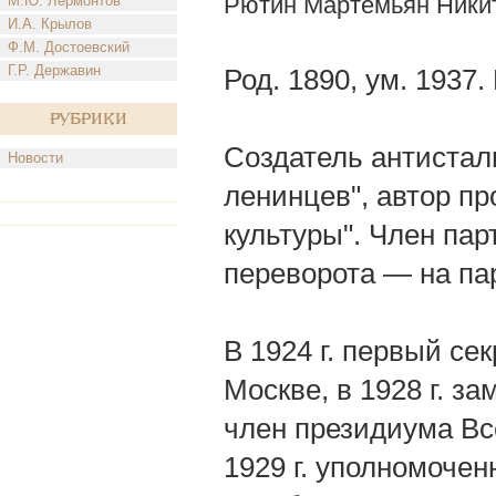
Рютин Мартемьян Ники
М.Ю. Лермонтов
И.А. Крылов
Ф.М. Достоевский
Г.Р. Державин
Род. 1890, ум. 1937
Рубрики
Создатель антистал
Новости
ленинцев", автор п
культуры". Член пар
переворота — на па
В 1924 г. первый се
Москве, в 1928 г. з
член президиума Вс
1929 г. уполномоче