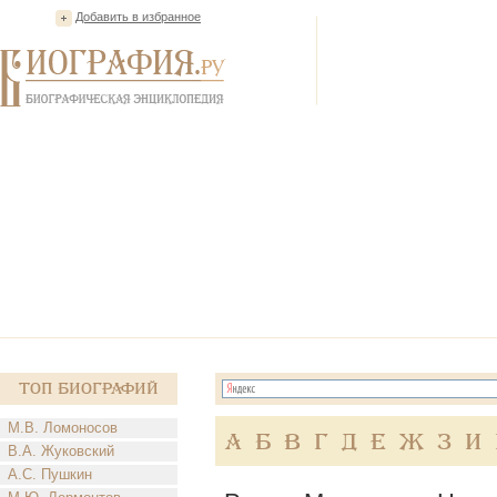
Добавить в избранное
Топ Биографий
М.В. Ломоносов
А
Б
В
Г
Д
Е
Ж
З
И
В.А. Жуковский
А.С. Пушкин