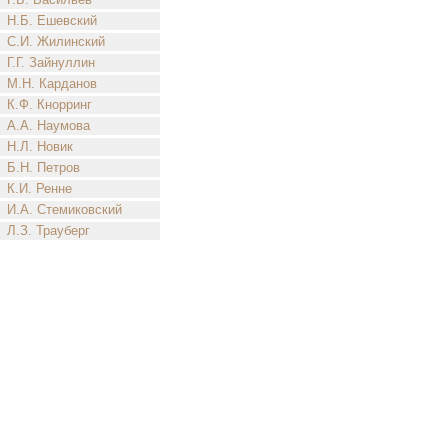
Н.Б. Ешевский
С.И. Жилинский
Г.Г. Зайнуллин
М.Н. Карданов
К.Ф. Кнорринг
А.А. Наумова
Н.Л. Новик
Б.Н. Петров
К.И. Ренне
И.А. Стемиковский
Л.З. Трауберг