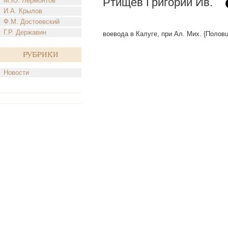
Ртищев Григорий Ив.
М.Ю. Лермонтов
И.А. Крылов
Ф.М. Достоевский
Г.Р. Державин
воевода в Калуге, при Ал. Мих. {Половц
Рубрики
Новости