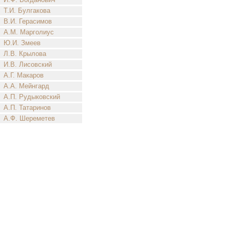
Т.И. Булгакова
В.И. Герасимов
А.М. Марголиус
Ю.И. Змеев
Л.В. Крылова
И.В. Лисовский
А.Г. Макаров
А.А. Мейнгард
А.П. Рудыковский
А.П. Татаринов
А.Ф. Шереметев