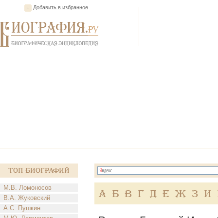
Добавить в избранное
Топ Биографий
М.В. Ломоносов
А
Б
В
Г
Д
Е
Ж
З
И
В.А. Жуковский
А.С. Пушкин