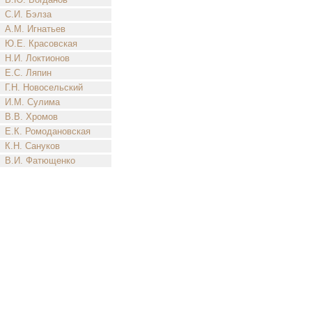
С.И. Бэлза
А.М. Игнатьев
Ю.Е. Красовская
Н.И. Локтионов
Е.С. Ляпин
Г.Н. Новосельский
И.М. Сулима
В.В. Хромов
Е.К. Ромодановская
К.Н. Сануков
В.И. Фатющенко