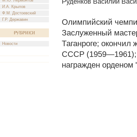
Руденков Василий Васи
М.Ю. Лермонтов
И.А. Крылов
Ф.М. Достоевский
Г.Р. Державин
Олимпийский чемпио
Заслуженный мастер 
Рубрики
Таганроге; окончил 
Новости
СССР (1959—1961); 
награжден орденом 