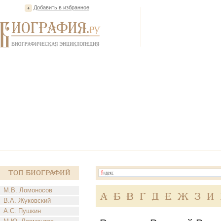
Добавить в избранное
Топ Биографий
М.В. Ломоносов
А
Б
В
Г
Д
Е
Ж
З
И
В.А. Жуковский
А.С. Пушкин