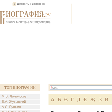
Добавить в избранное
Топ Биографий
М.В. Ломоносов
А
Б
В
Г
Д
Е
Ж
З
И
В.А. Жуковский
А.С. Пушкин