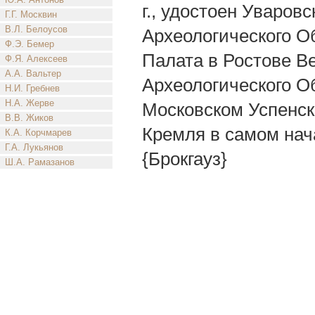
г., удостоен Уваров
Г.Г. Москвин
В.Л. Белоусов
Археологического Об
Ф.Э. Бемер
Палата в Ростове В
Ф.Я. Алексеев
А.А. Вальтер
Археологического Об
Н.И. Гребнев
Н.А. Жерве
Московском Успенском
В.В. Жиков
Кремля в самом начале
К.А. Корчмарев
Г.А. Лукьянов
{Брокгауз}
Ш.А. Рамазанов