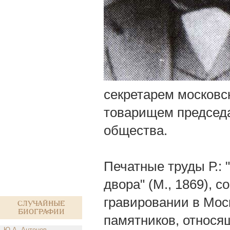
секретарем московс
товарищем председа
общества.
Печатные труды Р.: 
двора" (М., 1869), 
гравировании в Мос
Случайные
биографии
памятников, относящ
Ю.А. Антонов