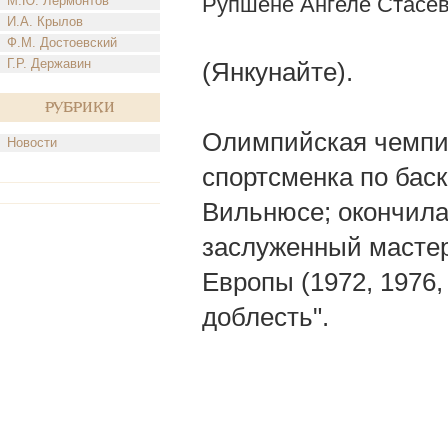
Рупшене Ангеле Стасе
М.Ю. Лермонтов
И.А. Крылов
Ф.М. Достоевский
Г.Р. Державин
(Янкунайте).
Рубрики
Олимпийская чемпио
Новости
спортсменка по баске
Вильнюсе; окончила
заслуженный мастер 
Европы (1972, 1976
доблесть".