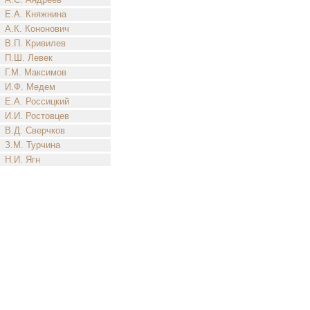
Е.А. Княжнина
А.К. Кононович
В.П. Кривилев
П.Ш. Левек
Г.М. Максимов
И.Ф. Медем
Е.А. Россицкий
И.И. Ростовцев
В.Д. Сверчков
З.М. Турчина
Н.И. Ягн