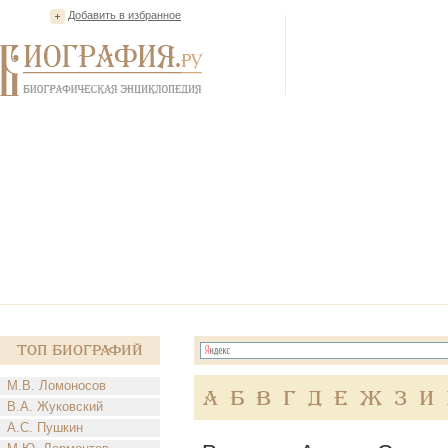
Добавить в избранное
Топ Биографий
М.В. Ломоносов
А
Б
В
Г
Д
Е
Ж
З
И
В.А. Жуковский
А.С. Пушкин