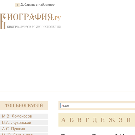
Добавить в избранное
Топ Биографий
М.В. Ломоносов
А
Б
В
Г
Д
Е
Ж
З
И
В.А. Жуковский
А.С. Пушкин