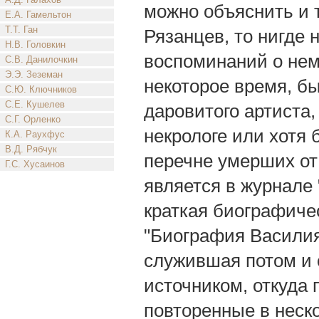
можно объяснить и т
Е.А. Гамельтон
Т.Т. Ган
Рязанцев, то нигде 
Н.В. Головкин
воспоминаний о нем,
С.В. Данилочкин
Э.Э. Зеземан
некоторое время, бы
С.Ю. Ключников
С.Е. Кушелев
даровитого артиста,
С.Г. Орленко
некрологе или хотя 
К.А. Раухфус
В.Д. Рябчук
перечне умерших от
Г.С. Хусаинов
является в журнале
краткая биографиче
"Биография Василия
служившая потом и
источником, откуда 
повторенные в неск