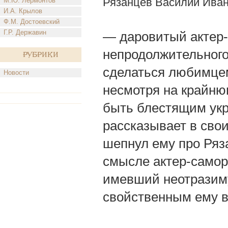
Рязанцев Василий Ива
М.Ю. Лермонтов
И.А. Крылов
Ф.М. Достоевский
Г.Р. Державин
— даровитый актер-к
непродолжительного
Рубрики
сделаться любимцем
Новости
несмотря на крайню
быть блестящим укр
рассказывает в сво
шепнул ему про Ряз
смысле актер-самор
имевший неотразиму
свойственным ему 