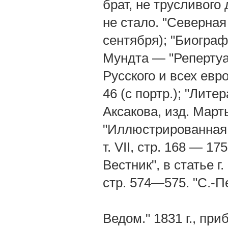
брат, не трусливого
не стало. "Северная 
сентября); "Биогра
Мундта — "Репертуар
Русского и всех евро
46 (с портр.); "Лит
Аксакова, изд. Марты
"Иллюстрированная Г
т. VII, стр. 168 — 17
Вестник", в статье 
стр. 574—575. "С.-П
Ведом." 1831 г., приб