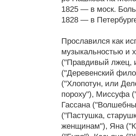
1825 — в моск. Боль
1828 — в Петербург
Прославился как ис
музыкальностью и х
("Правдивый лжец, и
("Деревенский фило
("Хлопотун, или Дел
пороху"), Миссуфа (
Гассана ("Волшебны
("Пастушка, старуш
женщинам"), Яна ("