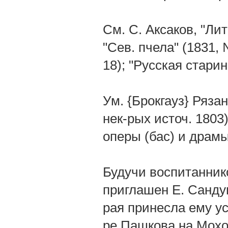
См. С. Аксаков, "Л
"Сев. пчела" (1831,
18); "Русская старин
Ум. {Брокгауз} Рязан
нек-рых источ. 1803)
оперы (бас) и драмы
Будучи воспитаннико
приглашен Е. Сандун
рая принесла ему усп
ре Пашкова на Мохов