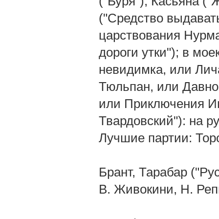
("Буря"), Касьяна (
("Средство выдават
царствования Нурмаг
дороги утки"); в мо
невидимка, или Лич
Тюльпан, или Давно 
или Приключения Ив
Твардовский"): на р
Лучшие партии: Тор
Брант, Тарабар ("Ру
В. Живокини, Н. Реп