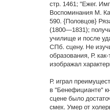
стр. 1461; "Ежег. Им
Воспоминания М. Кар
590. {Половцов} Ря
(1800—1831); получ
училище и после уд
СПб. сцену. Не изуч
образования, Р. как
изображал характер
Р. играл преимущест
в "Бенефицианте" кн
сцене было достато
смех. Умер от холер