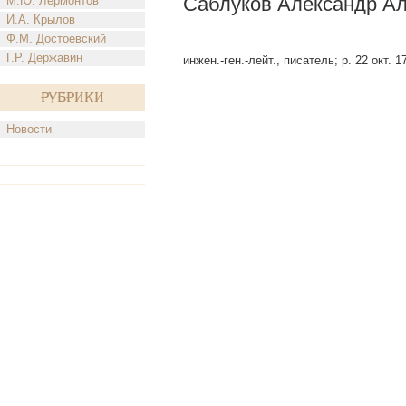
Саблуков Александр Але
М.Ю. Лермонтов
И.А. Крылов
Ф.М. Достоевский
Г.Р. Державин
инжен.-ген.-лейт., писатель; р. 22 окт. 1
Рубрики
Новости