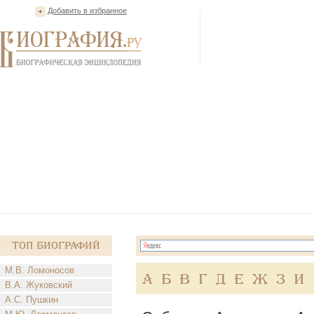
Добавить в избранное
Топ Биографий
М.В. Ломоносов
А
Б
В
Г
Д
Е
Ж
З
И
В.А. Жуковский
А.С. Пушкин