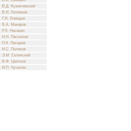
В.Д. Кузнечевский
В.И. Литвяков
Г.И. Ломидзе
В.А. Макаров
Р.К. Насакин
Н.Н. Пасхалов
П.К. Писарев
И.С. Поляков
Э.М. Склянский
В.Ф. Цветков
И.П. Чучалин