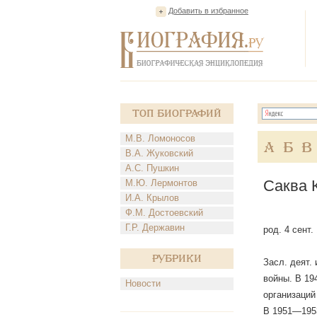
Добавить в избранное
Топ Биографий
М.В. Ломоносов
А
Б
В
В.А. Жуковский
А.С. Пушкин
Саква 
М.Ю. Лермонтов
И.А. Крылов
Ф.М. Достоевский
Г.Р. Державин
род. 4 сент
Рубрики
Засл. деят.
войны. В 19
Новости
организаций
В 1951—1953