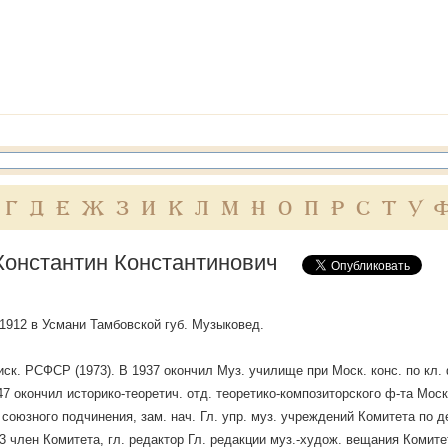
Г
Д
Е
Ж
З
И
К
Л
М
Н
О
П
Р
С
Т
У
Константин Константинович
. 1912 в Усмани Тамбовской губ. Музыковед.
 иск. РСФСР (1973). В 1937 окончил Муз. училище при Моск. конс. по кл
47 окончил историко-теоретич. отд. теоретико-композиторского ф-та Мос
 союзного подчинения, зам. нач. Гл. упр. муз. учреждений Комитета по
 член Комитета, гл. редактор Гл. редакции муз.-худож. вещания Комит