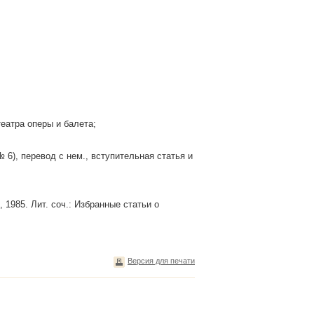
театра оперы и балета;
№ 6), перевод с нем., вступительная статья и
., 1985. Лит. соч.: Избранные статьи о
Версия для печати