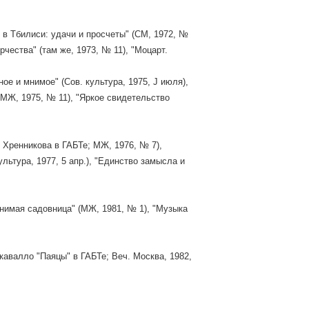
р в Тбилиси: удачи и просчеты" (СМ, 1972, №
чества" (там же, 1973, № 11), "Моцарт.
ое и мнимое" (Сов. культура, 1975, J июля),
 МЖ, 1975, № 11), "Яркое свидетельство
 Хренникова в ГАБТе; МЖ, 1976, № 7),
льтура, 1977, 5 апр.), "Единство замысла и
"Мнимая садовница" (МЖ, 1981, № 1), "Музыка
кавалло "Паяцы" в ГАБТе; Веч. Москва, 1982,