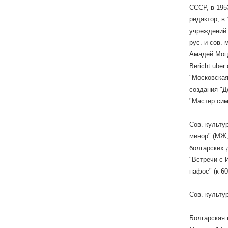
СССР, в 195
редактор, в
учреждений 
рус. и сов. 
Амадей Моцар
Bericht uber
"Московская
создания "До
"Мастер сим
Сов. культур
минор" (МЖ,
болгарских 
"Встречи с 
пафос" (к 6
Сов. культу
Болгарская 