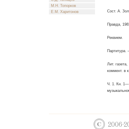
М.Н. Топорков
Сост. А. Зол
Е.М. Харитонов
Правда, 198
Реквием.
Партитура. 
Лит. газета,
коммент. в к
Ч. 1. Кн. 1—
музыкальном
2006-2