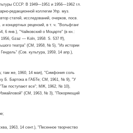
ультуры СССР. В 1949—1951 и 1956—1962 гл.
арно-редакционной коллегии Упр. муз.
тор статей, исследований, очерков, посв.
. и концертных рецензий, в т. ч. "Вольфганг
 6 янв.), "Чайковский о Моцарте" (в кн.:
 1956, Gzaz — Koln, 1958. S. 537 ff),
ьшого театра" (СМ, 1958, № 5), "Из истории
Гендель" (Сов. культура, 1959, 14 апр.),
а; там же, 1960, 14 мая), "Симфония соль
у Б. Бартока в ГАБТе; СМ, 1961, № 9), "У
 "Так поступают все"; МЖ, 1962, № 10),
 Измайловой" (СМ, 1963, № 3), "Покоряющий
е;
ква, 1963, 14 сент.), "Песенное творчество