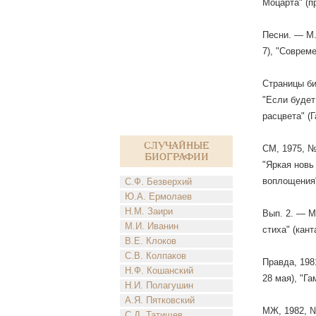
Моцарта" (п
Песни. — М.
7), "Соврем
Страницы би
"Если будет
расцвета" (
Случайные
СМ, 1975, №
биографии
"Яркая новь
воплощения"
С.Ф. Безверхий
Ю.А. Ермолаев
Н.М. Заири
Вып. 2. — М
М.И. Иванин
стиха" (кан
В.Е. Клоков
С.В. Колпаков
Правда, 198
Н.Ф. Кошанский
28 мая), "Г
Н.И. Полагушин
А.Я. Пятковский
МЖ, 1982, №
С.Д. Татищев