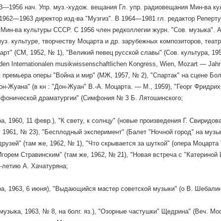
3—1956 нач. Упр. муз.-худож. вещания Гл. упр. радиовещания Мин-ва к
 1962—1963 директор изд-ва "Музгиз". В 1964—1981 гл. редактор Реперту
Мин-ва культуры СССР. С 1956 член редколлегии журн. "Сов. музыка". Ав
муз. культуре, творчеству Моцарта и др. зарубежных композиторов, театр
т" (СМ, 1952, № 1), "Великий певец русской славы" (Сов. культура, 1954,
 den Internationalen musikwissenschaftlichen Kongress, Wien, Mozart — Jahr
 премьера оперы "Война и мир" (МЖ, 1957, № 2), "Спартак" на сцене Бол
н-Жуана" (в кн : "Дон-Жуан" В.-А. Моцарта. — М., 1959), "Георг Фридрих 
фонической драматургии" (Симфония № 3 Б. Лятошинского;
а, 1960, 11 февр.), "К свету, к солнцу" (новые произведения Г. Свиридов
 1961, № 23), "Бесплодный эксперимент" (Балет "Ночной город" на музык
друзей" (там же, 1962, № 1), "Что скрывается за шуткой" (опера Моцарта
Игорем Стравинским" (там же, 1962, № 21), "Новая встреча с "Катериной
0-летию А. Хачатуряна;
ра, 1963, 6 июня), "Выдающийся мастер советской музыки" (о В. Шебалин
музыка, 1963, № 8, на болг. яз.), "Озорные частушки" Щедрина" (Веч. Мос