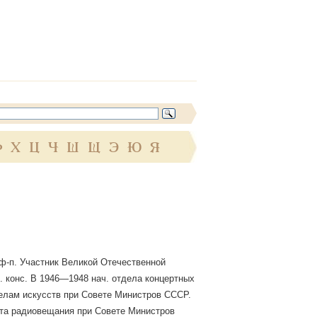
Ф
Х
Ц
Ч
Ш
Щ
Э
Ю
Я
. ф-п. Участник Великой Отечественной
к. конс. В 1946—1948 нач. отдела концертных
 делам искусств при Совете Министров СССР.
ета радиовещания при Совете Министров