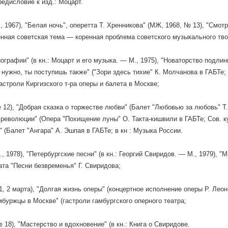
редисловие к изд.: Моцарт.
, 1967), "Белая ночь", оперетта Т. Хренникова" (МЖ, 1968, № 13), "Смот
енная советская тема — коренная проблема советского музыкального твор
ографии" (в кн.: Моцарт и его музыка. — М., 1975), "Новаторство подлинн
 нужно, ты поступишь также" ("Зори здесь тихие" К. Молчанова в ГАБТе;
Гастроли Киргизского т-ра оперы и балета в Москве;
 12), "Добрая сказка о торжестве любви" (Балет "Любовью за любовь" Т.
 революции" (Опера "Похищение луны" О. Такта-кишвили в ГАБТе; Сов. ку
 (Балет "Ангара" А. Эшпая в ГАБТе; в кн : Музыка России.
., 1978), "Петербургские песни" (в кн.: Георгий Свиридов. — М., 1979), 
тата "Песни безвременья" Г. Свиридова;
1, 2 марта), "Долгая жизнь оперы" (концертное исполнение оперы Р. Леон
амбуржцы в Москве" (гастроли гамбургского оперного театра;
 18), "Мастерство и вдохновение" (в кн.: Книга о Свиридове.