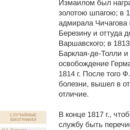
Измаилом был награ
золотою шпагою; в 1
адмирала Чичагова 
Березину и оттуда д
Варшавского; в 1813 
Барклая-де-Толли и
освобождение Герма
1814 г. После того Ф.
болезни, вышел в от
отличие.
В конце 1817 г., чт
Случайные
биографии
службу быть перечис
Н.А. Березина