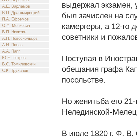
выдержал экзамен, у
А.Е. Варламов
В.П. Драгомирецкий
был зачислен на сл
П.А. Ефремов
камергеры, а 12-го д
О.Ф. Монкевич
В.П. Никитин
советники и пожало
А.Н. Новоскольцов
А.И. Панов
А.А. Папп
Поступая в Иностран
Ю.Е. Петров
В.С. Томиловский
обещания графа Кап
С.К. Труханов
посольстве.
Но женитьба его 21-
Нелединской-Мелецк
В июле 1820 г. Ф. В