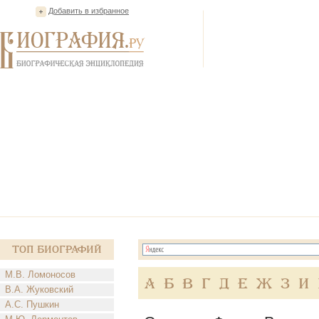
Добавить в избранное
Топ Биографий
М.В. Ломоносов
А
Б
В
Г
Д
Е
Ж
З
И
В.А. Жуковский
А.С. Пушкин