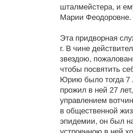
шталмейстера, и ем
Марии Феодоровне.
Эта придворная служ
г. В чине действите
звездою, пожалованн
чтобы посвятить се
Юрию было тогда 7 л
прожил в ней 27 лет
управлением вотчин
в общественной жизн
эпидемии, он был н
устроенною в ней хо