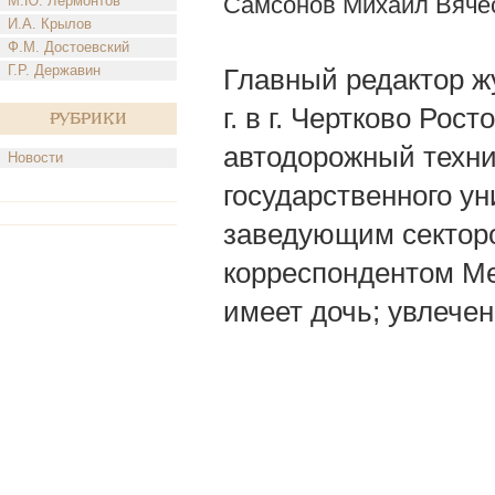
Самсонов Михаил Вяче
М.Ю. Лермонтов
И.А. Крылов
Ф.М. Достоевский
Г.Р. Державин
Главный редактор жу
г. в г. Чертково Ро
Рубрики
автодорожный техни
Новости
государственного ун
заведующим секторо
корреспондентом М
имеет дочь; увлечен