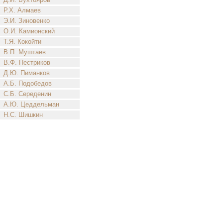
Р.Х. Алмаев
Э.И. Зиновенко
О.И. Камионский
Т.Я. Кокойти
В.П. Муштаев
В.Ф. Пестриков
Д.Ю. Пиманков
А.Б. Подобедов
С.Б. Середенин
А.Ю. Цеддельман
Н.С. Шишкин