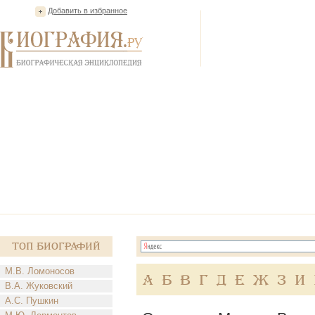
Добавить в избранное
Топ Биографий
М.В. Ломоносов
А
Б
В
Г
Д
Е
Ж
З
И
В.А. Жуковский
А.С. Пушкин