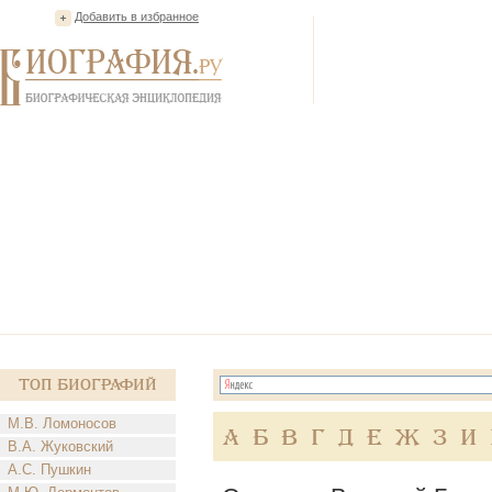
Добавить в избранное
Топ Биографий
М.В. Ломоносов
А
Б
В
Г
Д
Е
Ж
З
И
В.А. Жуковский
А.С. Пушкин