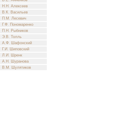
Н.Н. Алексеев
В.К. Васильев
П.М. Лесевич
Г.Ф. Пономаренко
П.Н. Рыбников
Э.В. Толль
А.Ф. Шафонский
Г.И. Шиповский
Л.И. Шренк
А.Н. Шуранова
В.М. Шулятиков