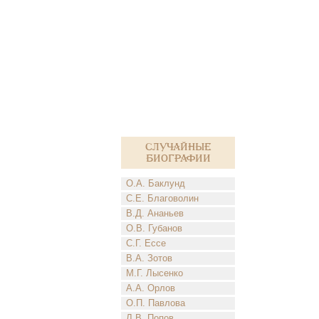
Случайные
биографии
О.А. Баклунд
С.Е. Благоволин
В.Д. Ананьев
О.В. Губанов
С.Г. Ессе
В.А. Зотов
М.Г. Лысенко
А.А. Орлов
О.П. Павлова
Л.В. Попов