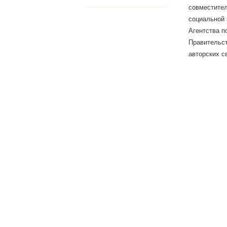
совместите
социальной 
Агентства п
Правительст
авторских с