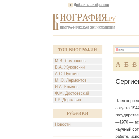
Добавить в избранное
Топ Биографий
М.В. Ломоносов
А
Б
В
В.А. Жуковский
А.С. Пушкин
Сергие
М.Ю. Лермонтов
И.А. Крылов
Ф.М. Достоевский
Г.Р. Державин
Член-коррес
августа 194
Рубрики
государстве
—1970 — ас
Новости
научный сот
работе, исп