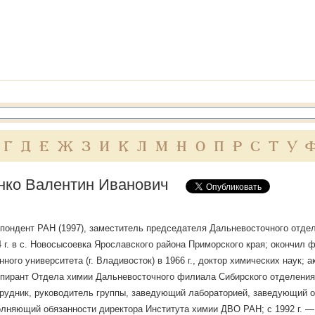
Г
Д
Е
Ж
З
И
К
Л
М
Н
О
П
Р
С
Т
У
нко Валентин Иванович
пондент РАН (1997), заместитель председателя Дальневосточного отделе
4 г. в с. Новосысоевка Ярославского района Приморского края; окончил
нного университета (г. Владивосток) в 1966 г., доктор химических наук;
пирант Отдела химии Дальневосточного филиала Сибирского отделени
рудник, руководитель группы, заведующий лабораторией, заведующий о
олняющий обязанности директора Института химии ДВО РАН; с 1992 г. 