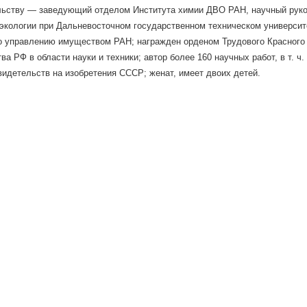
льству — заведующий отделом Института химии ДВО РАН, научный руко
экологии при Дальневосточном государственном техническом университ
о управлению имуществом РАН; награжден орденом Трудового Красного
ва РФ в области науки и техники; автор более 160 научных работ, в т. ч
видетельств на изобретения СССР; женат, имеет двоих детей.