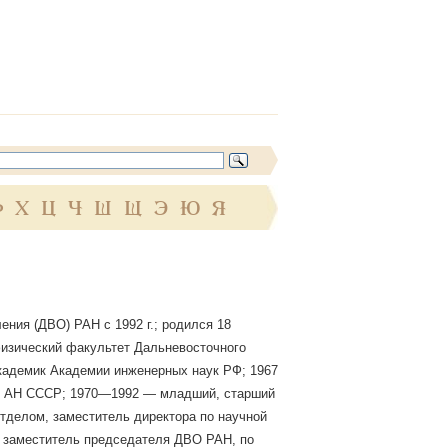
Ф
Х
Ц
Ч
Ш
Щ
Э
Ю
Я
ния (ДВО) РАН с 1992 г.; родился 18
 физический факультет Дальневосточного
 академик Академии инженерных наук РФ; 1967
я АН СССР; 1970—1992 — младший, старший
тделом, заместитель директора по научной
— заместитель председателя ДВО РАН, по