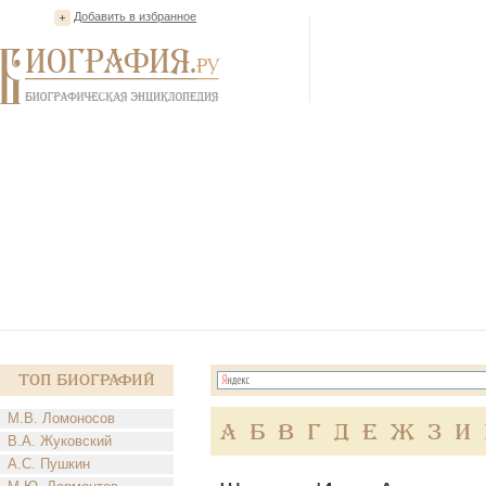
Добавить в избранное
Топ Биографий
М.В. Ломоносов
А
Б
В
Г
Д
Е
Ж
З
И
В.А. Жуковский
А.С. Пушкин