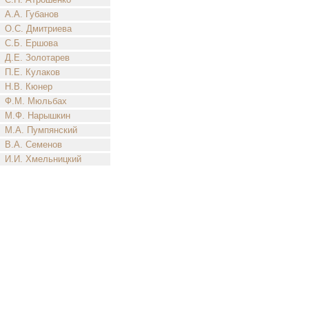
А.А. Губанов
О.С. Дмитриева
С.Б. Ершова
Д.Е. Золотарев
П.Е. Кулаков
Н.В. Кюнер
Ф.М. Мюльбах
М.Ф. Нарышкин
М.А. Пумпянский
В.А. Семенов
И.И. Хмельницкий