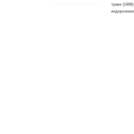
траве (1998
индорхоккею