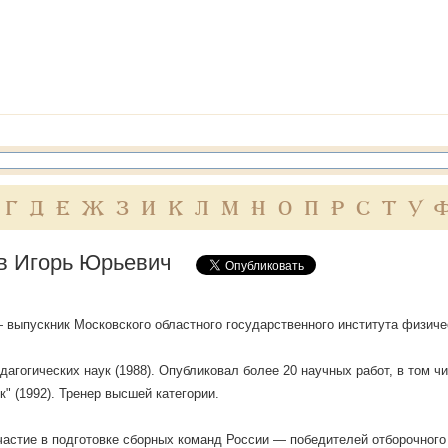
Г
Д
Е
Ж
З
И
К
Л
М
Н
О
П
Р
С
Т
У
 Игорь Юрьевич
) — выпускник Московского областного государственного института физиче
дагогических наук (1988). Опубликовал более 20 научных работ, в том 
к" (1992). Тренер высшей категории.
астие в подготовке сборных команд России — победителей отборочного