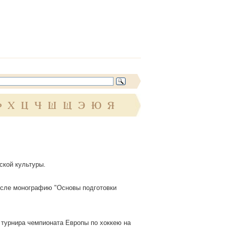
Ф
Х
Ц
Ч
Ш
Щ
Э
Ю
Я
ской культуры.
числе монографию "Основы подготовки
 турнира чемпионата Европы по хоккею на