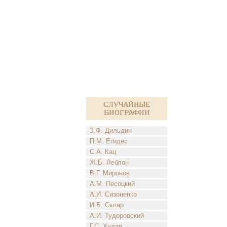
Случайные
биографии
З.Ф. Дильдин
П.М. Егидес
С.А. Кац
Ж.Б. Леблон
В.Г. Миронов
А.М. Песоцкий
А.И. Сизоненко
И.Б. Скляр
А.И. Тудоровский
Г.С. Хулап