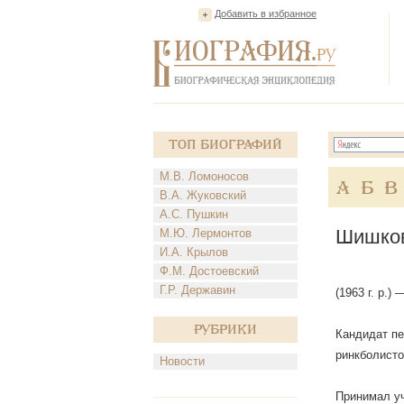
Добавить в избранное
Топ Биографий
М.В. Ломоносов
А
Б
В
В.А. Жуковский
А.С. Пушкин
Шишков
М.Ю. Лермонтов
И.А. Крылов
Ф.М. Достоевский
Г.Р. Державин
(1963 г. р.
Рубрики
Кандидат пе
ринкболисто
Новости
Принимал уч