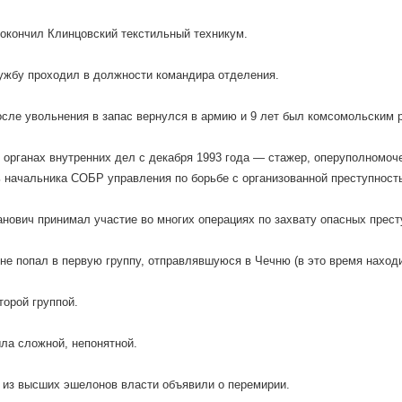
 окончил Клинцовский текстильный техникум.
ужбу проходил в должности командира отделения.
осле увольнения в запас вернулся в армию и 9 лет был комсомольским 
 органах внутренних дел с декабря 1993 года — стажер, оперуполномо
 начальника СОБР управления по борьбе с организованной преступност
нович принимал участие во многих операциях по захвату опасных прест
 не попал в первую группу, отправлявшуюся в Чечню (в это время находи
торой группой.
ла сложной, непонятной.
из высших эшелонов власти объявили о перемирии.