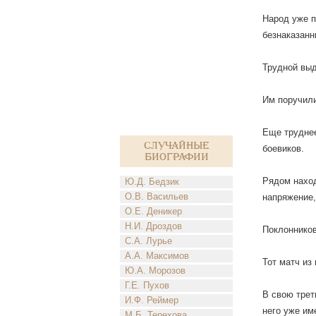
Народ уже п
безнаказанн
Трудной выд
Им поручили
Еще труднее
Случайные
боевиков.
биографии
Рядом наход
Ю.Д. Бедзик
О.В. Васильев
напряжение,
О.Е. Деникер
Н.И. Дроздов
Поклонников
С.А. Лурье
А.А. Максимов
Тот матч из
Ю.А. Морозов
Г.Е. Пухов
В свою трет
И.Ф. Реймер
него уже им
М.Б. Терехова