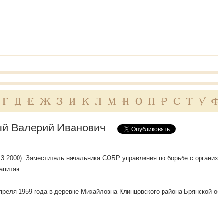
Г
Д
Е
Ж
З
И
К
Л
М
Н
О
П
Р
С
Т
У
й Валерий Иванович
.3.2000). Заместитель начальника СОБР управления по борьбе с органи
апитан.
преля 1959 года в деревне Михайловна Клинцовского района Брянской о