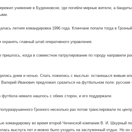
ережил унижение в Буденновске, где погибли мирные жители, а бандиты,
ыми.
алась летняя командировка 1996 года. Клинчане попали тогда в Грозный
 охранять главный штаб оперативного управления.
 пришлось, когда в совместное патрулирование по городу направили ро
ились днем и ночью. Спать ложились с мыслью: останешься живым или
 Валерий Иванович предложил сразиться на футбольном поле: русские
 футбола немало нашлось с обеих сторон, и его поддержали.
 полуразрушенного Грозного несколько раз потом транслировали по цен
ью командировку во время второй Чеченской компании В. И. Шкурный пое
елась выслуга лет и можно было уходить на заслуженный отдых. Но он 