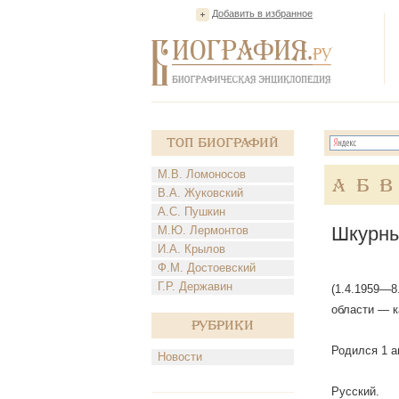
Добавить в избранное
Топ Биографий
М.В. Ломоносов
А
Б
В
В.А. Жуковский
А.С. Пушкин
Шкурны
М.Ю. Лермонтов
И.А. Крылов
Ф.М. Достоевский
Г.Р. Державин
(1.4.1959—8
области — к
Рубрики
Родился 1 а
Новости
Русский.