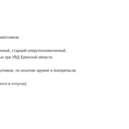
работником.
ченный, старший оперуполномоченный,
ью при УВД Брянской области.
упников, по изъятию оружия и боеприпасов.
лся в отпуске).