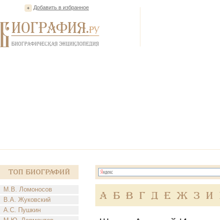
Добавить в избранное
Топ Биографий
М.В. Ломоносов
А
Б
В
Г
Д
Е
Ж
З
И
В.А. Жуковский
А.С. Пушкин