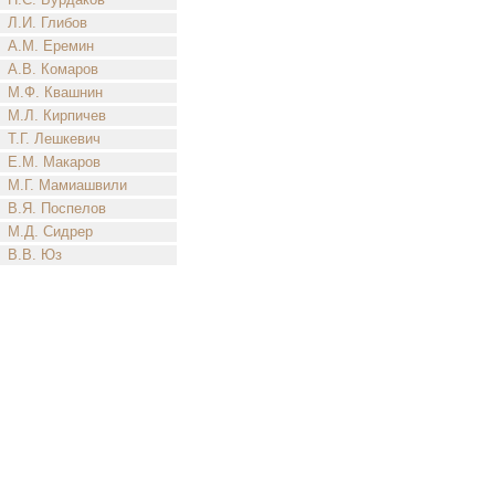
Л.И. Глибов
А.М. Еремин
А.В. Комаров
М.Ф. Квашнин
М.Л. Кирпичев
Т.Г. Лешкевич
Е.М. Макаров
М.Г. Мамиашвили
В.Я. Поспелов
М.Д. Сидрер
В.В. Юз