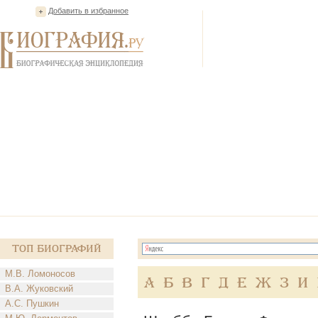
Добавить в избранное
Топ Биографий
М.В. Ломоносов
А
Б
В
Г
Д
Е
Ж
З
И
В.А. Жуковский
А.С. Пушкин