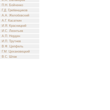
П.Н. Бойченко
Г.Д. Гребенщиков
А.А. Желобовский
А.Г. Касаткин
И.Я. Красницкий
И.С. Леонтьев
А.П. Норден
И.П. Трутнев
В.Ф. Цепфель
Г.М. Цехановецкий
В.С. Шпак