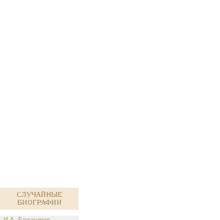
Случайные
биографии
И.А. Балакирев