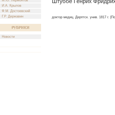
Штуббе Генрих Фридри
М.Ю. Лермонтов
И.А. Крылов
Ф.М. Достоевский
Г.Р. Державин
доктор медиц. Дерптск. унив. 1817 г. {П
Рубрики
Новости