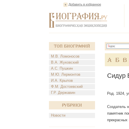
Добавить в избранное
Топ Биографий
М.В. Ломоносов
А
Б
В
В.А. Жуковский
А.С. Пушкин
Сидур 
М.Ю. Лермонтов
И.А. Крылов
Ф.М. Достоевский
Г.Р. Державин
Род. 1924, 
Рубрики
Создатель н
памятник по
Новости
прекрасных 