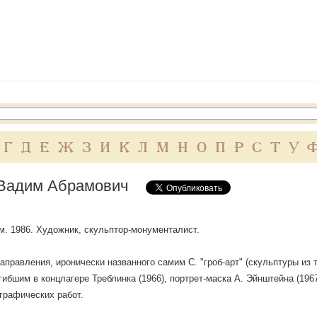
Г
Д
Е
Ж
З
И
К
Л
М
Н
О
П
Р
С
Т
У
Вадим Абрамович
ум. 1986. Художник, скульптор-монументалист.
аправления, иронически названного самим С. "гроб-арт" (скульптуры из т
гибшим в концлагере Треблинка (1966), портрет-маска А. Эйнштейна (1967)
графических работ.