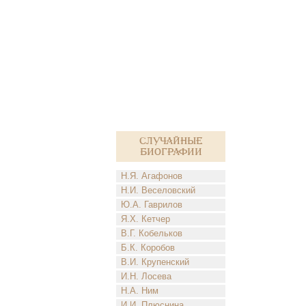
Случайные
биографии
Н.Я. Агафонов
Н.И. Веселовский
Ю.А. Гаврилов
Я.Х. Кетчер
В.Г. Кобельков
Б.К. Коробов
В.И. Крупенский
И.Н. Лосева
Н.А. Ним
И.И. Плюснина