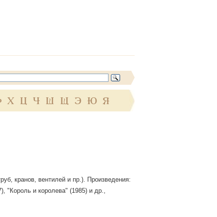
Ф
Х
Ц
Ч
Ш
Щ
Э
Ю
Я
руб, кранов, вентилей и пр.). Произведения:
, "Король и королева" (1985) и др.,