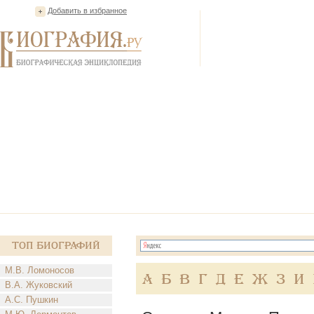
Добавить в избранное
Топ Биографий
М.В. Ломоносов
А
Б
В
Г
Д
Е
Ж
З
И
В.А. Жуковский
А.С. Пушкин