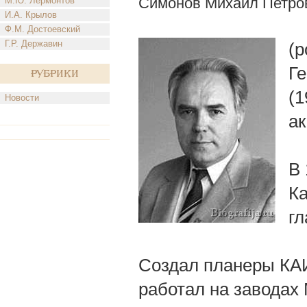
Симонов Михаил Петро
М.Ю. Лермонтов
И.А. Крылов
Ф.М. Достоевский
Г.Р. Державин
(р
Ге
Рубрики
(
Новости
а
В 
Ка
гл
Создал планеры КАИ-8
работал на заводах 