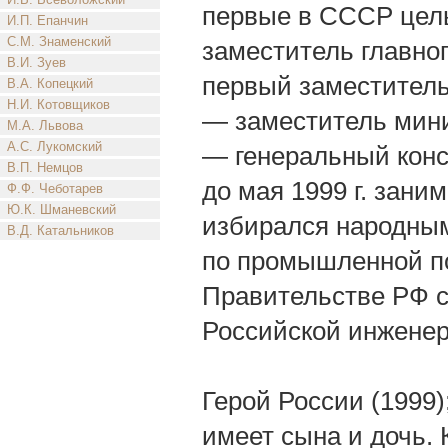
первые в СССР цел
И.П. Епанчин
С.М. Знаменский
заместитель главног
В.И. Зуев
первый заместитель
В.А. Копецкий
Н.И. Котовщиков
— заместитель мини
М.А. Львова
А.С. Лукомский
— генеральный конс
В.П. Немцов
до мая 1999 г. зани
Ф.Ф. Чеботарев
Ю.К. Шманевский
избирался народны
В.Д. Катальников
по промышленной по
Правительстве РФ с
Российской инженер
Герой России (1999)
имеет сына и дочь. 