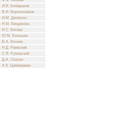
И.И. Боборыков
В.И. Веретенников
И.М. Диобольт
Н.М. Киндикова
И.С. Китнер
Ю.М. Князькин
В.А. Кочнев
Н.Д. Раевский
С.Я. Румовский
Д.А. Скалон
А.К. Циммерман