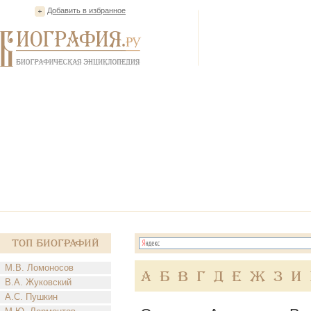
Добавить в избранное
Топ Биографий
М.В. Ломоносов
А
Б
В
Г
Д
Е
Ж
З
И
В.А. Жуковский
А.С. Пушкин