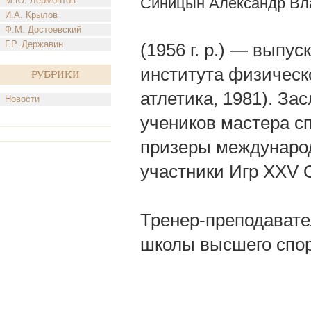
Синицын Александр Вл
М.Ю. Лермонтов
И.А. Крылов
Ф.М. Достоевский
Г.Р. Державин
(1956 г. р.) — выпу
института физическо
Рубрики
атлетика, 1981). За
Новости
учеников мастера с
призеры международ
участники Игр XXV 
Тренер-преподавате
школы высшего спор