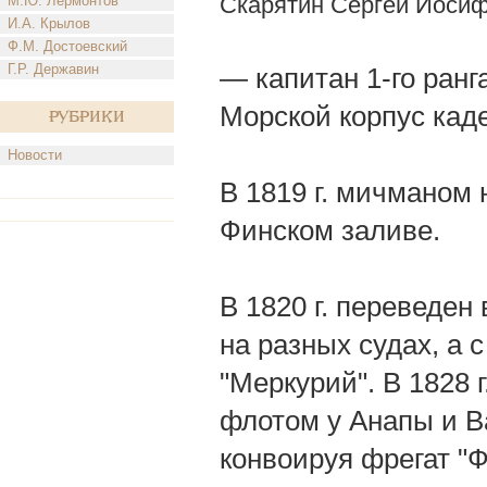
Скарятин Сергей Иоси
М.Ю. Лермонтов
И.А. Крылов
Ф.М. Достоевский
Г.Р. Державин
— капитан 1-го ранга
Морской корпус кад
Рубрики
Новости
В 1819 г. мичманом 
Финском заливе.
В 1820 г. переведен
на разных судах, а с
"Меркурий". В 1828 г
флотом у Анапы и В
конвоируя фрегат "