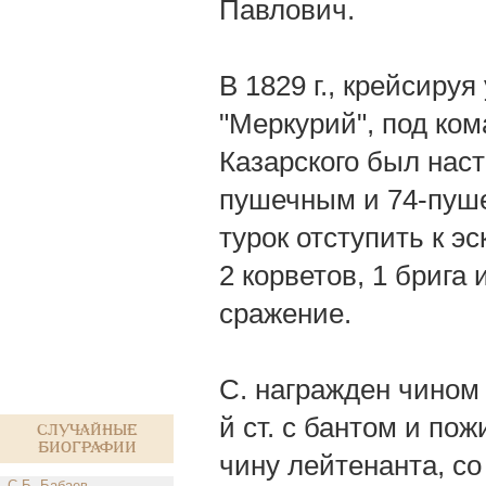
Павлович.
В 1829 г., крейсиру
"Меркурий", под ко
Казарского был наст
пушечным и 74-пуше
турок отступить к э
2 корветов, 1 брига 
сражение.
С. награжден чином 
й ст. с бантом и п
Случайные
биографии
чину лейтенанта, со
С.Б. Бабаев