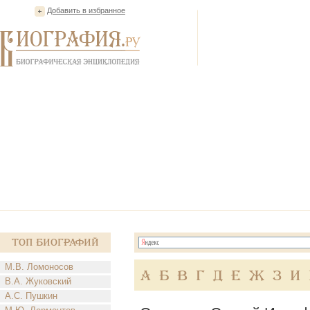
Добавить в избранное
Топ Биографий
М.В. Ломоносов
А
Б
В
Г
Д
Е
Ж
З
И
В.А. Жуковский
А.С. Пушкин