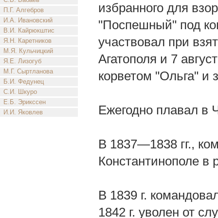
избранного для взор
П.Г. Алгебров
И.А. Ивановский
"Поспешный" под ко
В.И. Кайрюкштис
участвовал при взят
Я.Н. Каретников
М.Я. Кульчицкий
Агатополя и 7 авгус
Я.Е. Лизогуб
М.Г. Сыртланова
корветом "Ольга" и
Б.И. Федунец
С.И. Шкуро
Е.Б. Эрикссен
Ежегодно плавал в 
И.И. Яковлев
В 1837—1838 гг., ко
Константинополе в 
В 1839 г. командова
1842 г. уволен от с