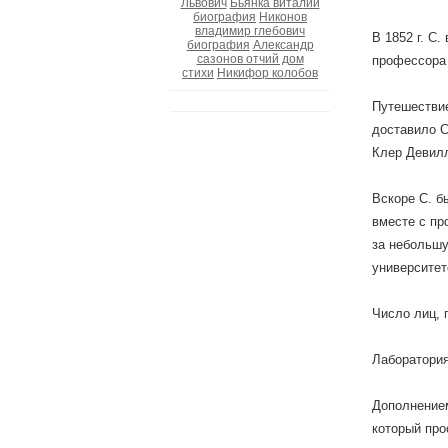
Львович
Бьянка виталий
биография
Никонов
владимир глебович
В 1852 г. С
биография
Александр
сазонов отчий дом
профессора 
стихи
Никифор колобов
Путешествие
доставило С
Клер Девилл
Вскоре С. б
вместе с пр
за небольшу
университет
Число лиц, 
Лаборатория
Дополнением
который про