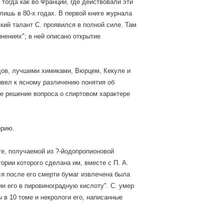
тогда как во Франции, где действовали эти
ишь в 80-х годах. В первой книге журнала
кий талант С. проявился в полной силе. Там
нениях"; в ней описано открытие
одов, лучшими химиками, Вюрцем, Кекуле и
ивел к ясному различению понятия об
ое решение вопроса о спиртовом характере
орию.
те, получаемой из ?-йодопропионовой
тории которого сделана им, вместе с П. А.
ся после его смерти бумаг извлечена была
и его в пировиноградную кислоту". С. умер
ы в 10 томе и некрологи его, написанные