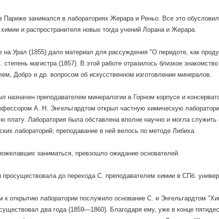
. в Париже занимался в лабораториях Жерара и Реньо. Все это обуслови
химии и распространителя новых тогда учений Лорана и Жерара.
 на Урал (1855) дало материал для рассуждения "О перидоте, как проду
. степень магистра (1857). В этой работе отразилось близкое знакомств
ем, Добрэ и др. вопросом об искусственном изготовлении минералов.
ыл назначен преподавателем минералогии в Горном корпусе и консерват
офессором А. Н. Энгельгардтом открыл частную химическую лаборатор
ю плату. Лаборатория была обставлена вполне научно и могла служить 
ских лабораторий; преподавание в ней велось по методе Либиха.
пожелавших заниматься, превзошло ожидание основателей.
 просуществовала до перехода С. преподавателем химии в СПб. универ
 к открытию лаборатории послужило основание С. и Энгельгардтом "Хим
существовал два года (1859—1860). Благодаря ему, уже в конце пятиде