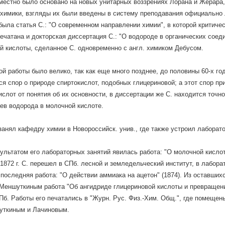
местно было основано на новых унитарных воззрениях Лорана и Жерара, 
химики, взгляды их были введены в систему преподавания официально л
была статья С.: "О современном направлении химии", в которой критичес
ечатана и докторская диссертация С.: "О водороде в органических соеди
й кислоты, сделанное С. одновременно с англ. химиком Дебусом.
ой работы было велико, так как еще много позднее, до половины 60-х г
ся спор о природе спиртокислот, подобных глицериновой; а этот спор пр
ислот от понятия об их основности, в диссертации же С. находится точн
аев водорода в молочной кислоте.
. занял кафедру химии в Новороссийск. унив., где также устроил лаборат
езультатом его лабораторных занятий явилась работа: "О молочной кисло
 1872 г. С. перешел в СПб. лесной и земледельческий институт, в лабора
последняя работа: "О действии аммиака на ацетон" (1874). Из оставших
 Меншуткиным работа "Об ангидриде глицериновой кислоты и превращени
 СПб. Работы его печатались в "Журн. Рус. Физ.-Хим. Общ.", где помещен
уткиным и Лачиновым.