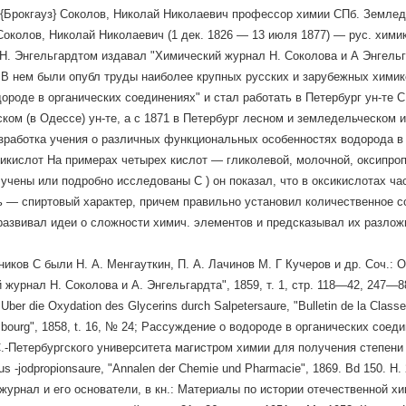
 {Брокгауз} Соколов, Николай Николаевич профессор химии СПб. Землед. ин
Соколов, Николай Николаевич (1 дек. 1826 — 13 июля 1877) — рус. химик
 Н. Энгельгардтом издавал "Химический журнал H. Соколова и А Энгель
т.) В нем были опубл труды наиболее крупных русских и зарубежных хими
дороде в органических соединениях" и стал работать в Петербург ун-те 
ком (в Одессе) ун-те, а с 1871 в Петербург лесном и земледельческом
зработка учения о различных функциональных особенностях водорода в 
икислот На примерах четырех кислот — гликолевой, молочной, оксипроп
учены или подробно исследованы С ) он показал, что в оксикислотах ча
ь — спиртовый характер, причем правильно установил количественное с
развивал идеи о сложности химич. элементов и предсказывал их разлож
ников С были Н. А. Менгауткин, П. А. Лачинов М. Г Кучеров и др. Соч.: 
 журнал Н. Соколова и А. Энгельгардта", 1859, т. 1, стр. 118—42, 247—88
Uber die Oxydation des Glycerins durch Salpetersaure, "Bulletin de la Class
rsbourg", 1858, t. 16, № 24; Рассуждение о водороде в органических соед
.-Петербургского университета магистром химии для получения степени д
us -jodpropionsaure, "Annalen der Chemie und Pharmacie", 1869. Bd 150. H
журнал и его основатели, в кн.: Материалы по истории отечественной х