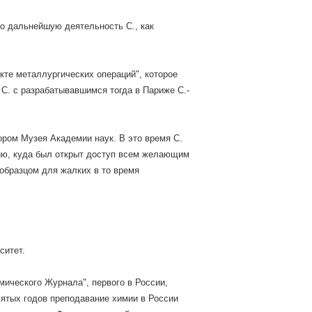
ло дальнейшую деятельность С., как
кте металлургических операций", которое
о С. с разрабатывавшимся тогда в Париже С.-
ором Музея Академии наук. В это время С.
ию, куда был открыт доступ всем желающим
образцом для жалких в то время
ситет.
ического Журнала", первого в России,
сятых годов преподавание химии в России