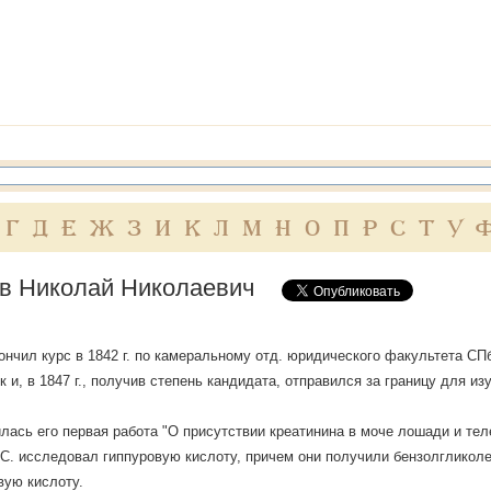
Г
Д
Е
Ж
З
И
К
Л
М
Н
О
П
Р
С
Т
У
в Николай Николаевич
ончил курс в 1842 г. по камеральному отд. юридического факультета СПб
к и, в 1847 г., получив степень кандидата, отправился за границу для из
вилась его первая работа "О присутствии креатинина в моче лошади и тел
С. исследовал гиппуровую кислоту, причем они получили бензолгликолев
вую кислоту.