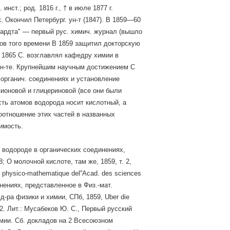
ст.; род. 1816 г., † в июле 1877 г.
. Окончил Петербург. ун-т (1847). В 1859—60
гардта" — первый рус. химич. журнал (вышло
ков того времени В 1859 защитил докторскую
С 1865 С. возглавлял кафедру химии в
 ин-те. Крупнейшим научным достижением С
органич. соединениях и установление
ионовой и глицериновой (все они были
сть атомов водорода носит кислотный, а
оотношение этих частей в названных
имость.
О водороде в органических соединениях,
; О молочной кислоте, там же, 1859, т. 2,
e physico-mathematique del''Acad. des sciences
инениях, представленное в Физ.-мат.
-ра физики и химии, СПб, 1859, Uber die
. 2. Лит.: Мусабеков Ю. С., Первый русский
имии. Сб. докладов на 2 Всесоюзном