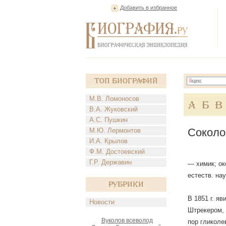
Добавить в избранное
Топ Биографий
М.В. Ломоносов
А
Б
В
В.А. Жуковский
А.С. Пушкин
Соколо
М.Ю. Лермонтов
И.А. Крылов
Ф.М. Достоевский
Г.Р. Державин
— химик; ок
естеств. нау
Рубрики
В 1851 г. я
Новости
Штрекером, 
Вуколов всеволод
пор гликоле