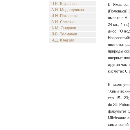
П.В. Крусанов
В. Яковлев.
А.И. Медведчиков
{Половцов} 
И.Н. Потапенко
вместе с А.
А.И. Самохин
24 кн., 4 т
А.М. Смирнов
дисс. "О во
Я.В. Толмачев
Новороссийс
И.Д. Юндзил
является ра
природы окс
впервые пол
другая част
кислотах С 
В числе уче
"Химический
стр. 15—23; 
de St. Pete
факультет С
Milchsaure a
химический 