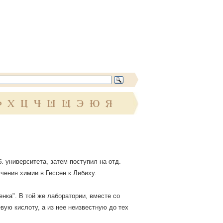
Ф
Х
Ц
Ч
Ш
Щ
Э
Ю
Я
. университета, затем поступил на отд.
учения химии в Гиссен к Либиху.
енка". В той же лаборатории, вместе со
ую кислоту, а из нее неизвестную до тех