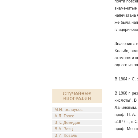
почти повсе
знаменитые 
напечатана 
же была нап
глицериново
Значение эт
Кольбе, вел
атомности к
одного из п
В 1864 г. С
В 1868 г. р
Случайные
биографии
кислоты". В
Лачиновым, 
М.И. Белоусов
проф. Н. А.
А.Л. Гросс
в1877 г., в
В.К. Демидов
проф. Менш
В.А. Заяц
В.И. Коваль