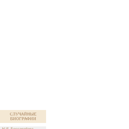
Случайные
биографии
Н.И. Бессарабова