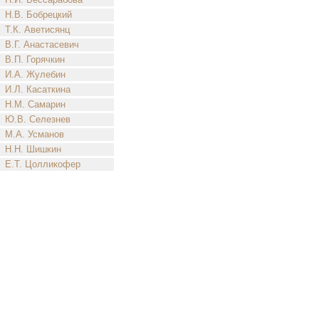
Н.В. Бобрецкий
Т.К. Аветисянц
В.Г. Анастасевич
В.П. Горячкин
И.А. Жулебин
И.Л. Касаткина
Н.М. Самарин
Ю.В. Селезнев
М.А. Усманов
Н.Н. Шишкин
Е.Т. Цолликофер