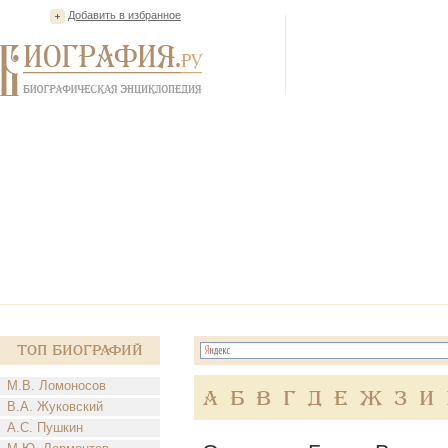
Добавить в избранное
Топ Биографий
М.В. Ломоносов
А
Б
В
Г
Д
Е
Ж
З
И
В.А. Жуковский
А.С. Пушкин