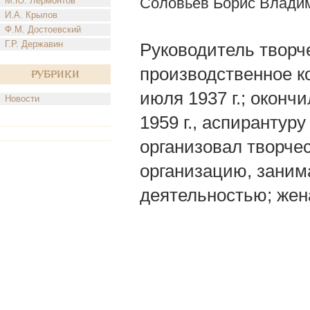
Соловьев Борис Влади
М.Ю. Лермонтов
И.А. Крылов
Ф.М. Достоевский
Г.Р. Державин
Руководитель творч
производственное к
Рубрики
июля 1937 г.; оконч
Новости
1959 г., аспирантур
организовал творче
организацию, заним
деятельностью; жена