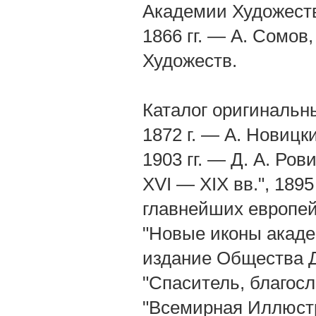
Академии Художеств
1866 гг. — А. Сомов
Художеств.
Каталог оригинальн
1872 г. — А. Новицк
1903 гг. — Д. А. Ро
XVI — XIX вв.", 189
главнейших европейс
"Новые иконы академ
издание Общества Д
"Спаситель, благосл
"Всемирная Иллюстра