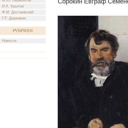
Сорокин Евграф Семен
М.Ю. Лермонтов
И.А. Крылов
Ф.М. Достоевский
Г.Р. Державин
Рубрики
Новости