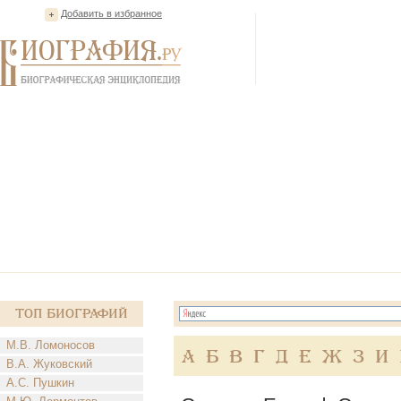
Добавить в избранное
Топ Биографий
М.В. Ломоносов
А
Б
В
Г
Д
Е
Ж
З
И
В.А. Жуковский
А.С. Пушкин