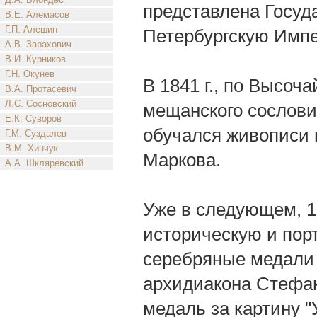
представлена Госуд
В.Е. Алемасов
Г.П. Алешин
Петербургскую Импе
А.В. Зарахович
В.И. Курников
Г.Н. Окунев
В 1841 г., по Высоч
В.А. Протасевич
Л.С. Сосновский
мещанского сослови
Е.К. Суворов
обучался живописи 
Г.М. Суздалев
В.М. Хинчук
Маркова.
А.А. Шкляревский
Уже в следующем, 18
историческую и порт
серебряные медали з
архидиакона Стефан
медаль за картину "