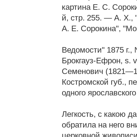
картина Е. С. Сорок
й, стр. 255. — А. X
А. Е. Сорокина", "Мо
Ведомости" 1875 г.
Брокгауз-Ефрон, s. v
Семенович (1821—18
Костромской губ., п
одного ярославского
Легкость, с какою 
обратила на него в
церковной живописи