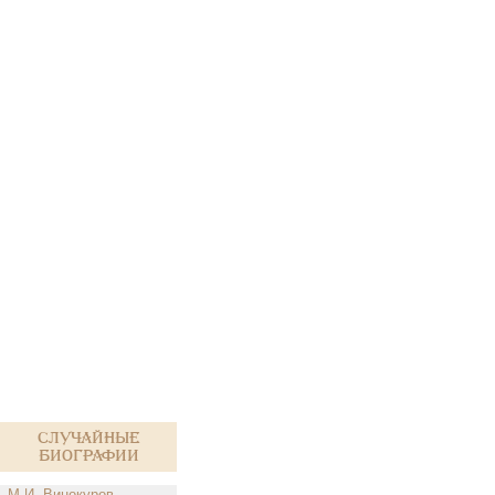
Случайные
биографии
М.И. Винокуров