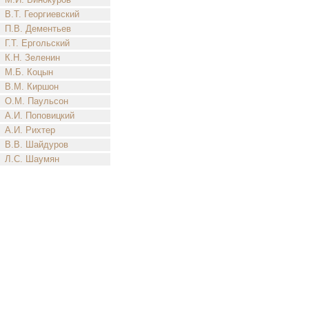
В.Т. Георгиевский
П.В. Дементьев
Г.Т. Ергольский
К.Н. Зеленин
М.Б. Коцын
В.М. Киршон
О.М. Паульсон
А.И. Поповицкий
А.И. Рихтер
В.В. Шайдуров
Л.С. Шаумян