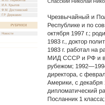
Спасский Николай Ник
М.Ю. Лермонтов
И.А. Крылов
Ф.М. Достоевский
Г.Р. Державин
Чрезвычайный и По
Республике и по со
Рубрики
октября 1997 г.; ро
Новости
1983 г., доктор поли
1983 г. работал на 
МИД СССР и РФ и в 
рубежом; 1992—199
директора, с февра
Америки, с декабря
дипломатический р
Посланник 1 класса