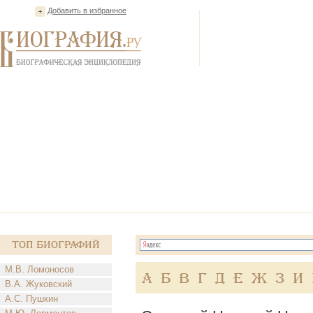
Добавить в избранное
Топ Биографий
М.В. Ломоносов
А
Б
В
Г
Д
Е
Ж
З
И
В.А. Жуковский
А.С. Пушкин