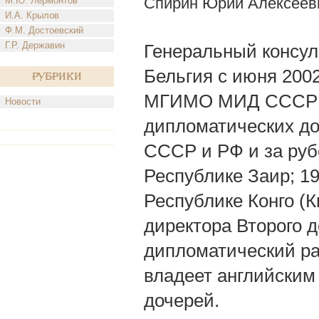
Спирин Юрий Алексеев
М.Ю. Лермонтов
И.А. Крылов
Ф.М. Достоевский
Г.Р. Державин
Генеральный консул
Бельгия с июня 2002 
Рубрики
МГИМО МИД СССР в 1
Новости
дипломатических д
СССР и РФ и за руб
Республике Заир; 1
Республике Конго (
директора Второго 
дипломатический р
владеет английским
дочерей.