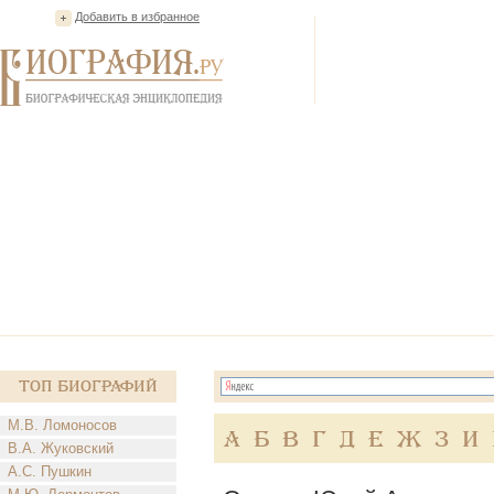
Добавить в избранное
Топ Биографий
М.В. Ломоносов
А
Б
В
Г
Д
Е
Ж
З
И
В.А. Жуковский
А.С. Пушкин