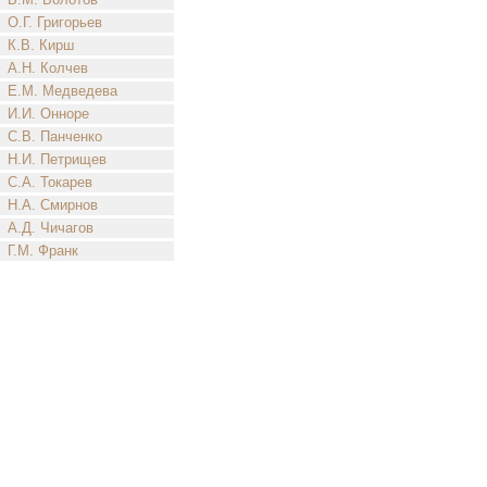
О.Г. Григорьев
К.В. Кирш
А.Н. Колчев
Е.М. Медведева
И.И. Онноре
С.В. Панченко
Н.И. Петрищев
С.А. Токарев
Н.А. Смирнов
А.Д. Чичагов
Г.М. Франк