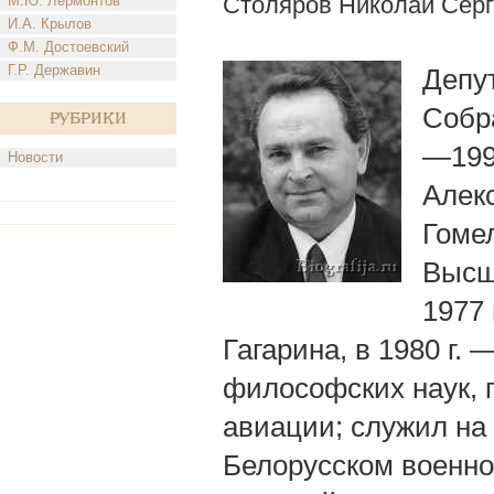
Столяров Николай Сер
М.Ю. Лермонтов
И.А. Крылов
Ф.М. Достоевский
Г.Р. Державин
Депу
Собр
Рубрики
—1999
Новости
Алек
Гомел
Высш
1977
Гагарина, в 1980 г.
философских наук, 
авиации; служил на
Белорусском военно