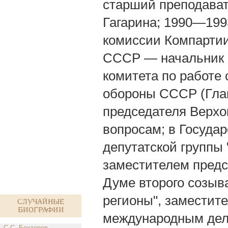
старший преподават
Гагарина; 1990—199
комиссии Компартии
СССР — начальник У
комитета по работе
обороны СССР (Глав
председателя Верхо
вопросам; в Госуда
депутатской группы 
заместителем предс
Думе второго созыв
регионы", заместит
Случайные
биографии
международным дел
С.С. Бехтерев