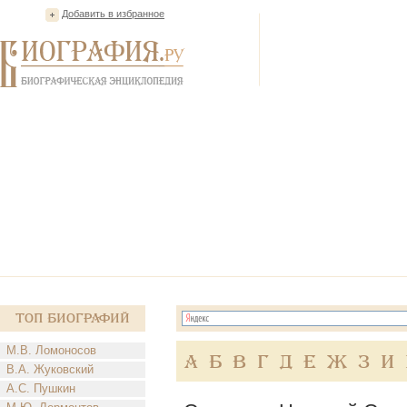
Добавить в избранное
Топ Биографий
М.В. Ломоносов
А
Б
В
Г
Д
Е
Ж
З
И
В.А. Жуковский
А.С. Пушкин