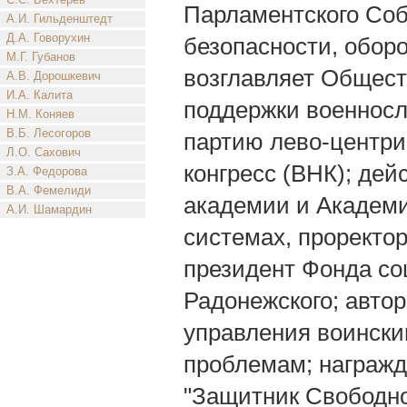
Парламентского Соб
А.И. Гильденштедт
Д.А. Говорухин
безопасности, оборо
М.Г. Губанов
возглавляет Общест
А.В. Дорошкевич
И.А. Калита
поддержки военнослу
Н.М. Коняев
В.Б. Лесогоров
партию лево-центри
Л.О. Сахович
конгресс (ВНК); де
З.А. Федорова
В.А. Фемелиди
академии и Академи
А.И. Шамардин
системах, проректо
президент Фонда со
Радонежского; авто
управления воински
проблемам; награжд
"Защитник Свободной