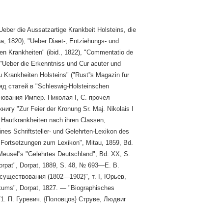
r die Aussatzartige Krankbeit Holsteins, die
na, 1820), "Ueber Diaet-, Entziehungs- und
hen Krankheiten" (ibid., 1822), "Commentatio de
 "Ueber die Erkenntniss und Cur acuter und
 Krankheiten Holsteins" ("Rust''s Magazin fur
яд статей в "Schleswig-Holsteinschen
онования Импер. Николая І, С. прочел
у "Zur Feier der Kronung Sr. Maj. Nikolais I
Hautkrankheiten nach ihren Classen,
ines Schriftsteller- und Gelehrten-Lexikon des
 Fortsetzungen zum Lexikon", Mitau, 1859, Bd.
 Meusel''s "Gelehrtes Deutschland", Bd. XX, S.
orpat", Dorpat, 1889, S. 48, № 693—E. B.
существования (1802—1902)", т. I, Юрьев,
ikums", Dorpat, 1827. — "Biographisches
 571. П. Гуревич. {Половцов} Струве, Людвиг