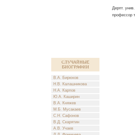
Дерпт. унив.
профессор т
Случайные
биографии
В.А. Бирюков
Н.В. Калашникова
Н.А. Карпов
Ю.А. Каширин
В.А. Княжев
М.Б. Мусакаев
С.Н. Сафонов
В.Д. Скарятин
А.В. Учаев
Л.Д. Фомичева