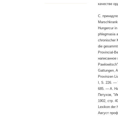
качестве ор
С. принадлеж
Marschkrankh
Hungercur in 
phlegmasia a
chronischer 
die gesammte
Provincial-B
написанное и
Pawlowitsch"
Gattungen, Ar
Provinzen Li
I, S. 226. — 
685. — A. Ha
Петухов, "И
1902, стр. 4
Lexikon der 
Август проф