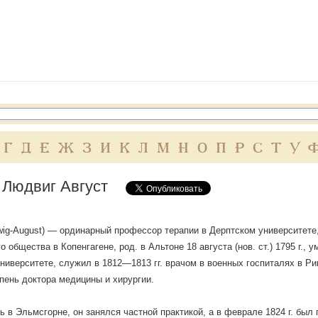
Г
Д
Е
Ж
З
И
К
Л
М
Н
О
П
Р
С
Т
У
 Людвиг Август
dwig-August) — ординарный профессор терапии в Дерптском университете
 общества в Копенгагене, род. в Альтоне 18 августа (нов. ст.) 1795 г., 
ниверситете, служил в 1812—1813 гг. врачом в военных госпиталях в Риге
пень доктора медицины и хирургии.
 в Эльмсгорне, он занялся частной практикой, а в феврале 1824 г. был