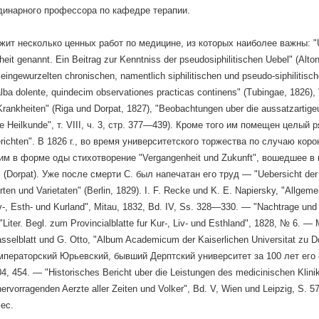
динарного профессора по кафедре терапии.
ит несколько ценных работ по медицине, из которых наиболее важны: "Uebe
eit genannt. Ein Beitrag zur Kenntniss der pseudosiphilitischen Uebel" (Alto
eingewurzelten chronischen, namentlich siphilitischen und pseudo-siphilitisc
lba dolente, quindecim observationes practicas continens" (Tubingae, 1826),
Krankheiten" (Riga und Dorpat, 1827), "Beobachtungen uber die aussatzartigeu
 Heilkunde", т. VIII, ч. 3, стр. 377—439). Кроме того им помещен целый р
erichten". В 1826 г., во время университетского торжества по случаю кор
м в форме оды стихотворение "Vergangenheit und Zukunft", вошедшее в книг
 (Dorpat). Уже после смерти С. был напечатан его труд — "Uebersicht der 
ten und Varietaten" (Berlin, 1829). I. F. Recke und K. E. Napiersky, "Allgeme
v-, Esth- und Kurland", Mitau, 1832, Bd. IV, Ss. 328—330. — "Nachtrage und
"Liter. Begl. zum Provincialblatte fur Kur-, Liv- und Esthland", 1828, № 6. —
sselblatt und G. Otto, "Album Academicum der Kaiserlichen Universitat zu D
мператорский Юрьевский, бывший Дерптский университет за 100 лет его 
04, 454. — "Historisches Bericht uber die Leistungen des medicinischen Klin
hervorragenden Aerzte aller Zeiten und Volker", Bd. V, Wien und Leipzig, S.
ес.