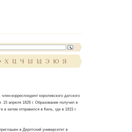
Ф
Х
Ц
Ч
Ш
Щ
Э
Ю
Я
, член-корреспондент королевского датского
ум. 15 апреля 1828 г. Образование получил в
 и затем отправился в Киль, где в 1815 г.
 приглашен в Дерптский университет в