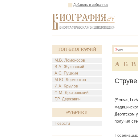
Добавить в избранное
Топ Биографий
М.В. Ломоносов
А
Б
В
В.А. Жуковский
А.С. Пушкин
Струве
М.Ю. Лермонтов
И.А. Крылов
Ф.М. Достоевский
Г.Р. Державин
(Struve, Lu
медицинского
Рубрики
Дерптском у
получил сте
Новости
Поселившись