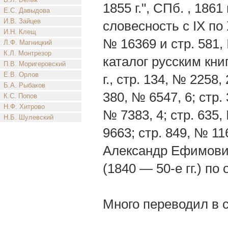
1855 г.", СПб. , 1861
Е.С. Давыдова
И.В. Зайцев
словесность с IX по XI
И.Н. Клещ
№ 16369 и стр. 581,
Л.Ф. Магницкий
К.Л. Монтрезор
каталог русским книг
П.В. Моригеровский
Е.В. Орлов
г., стр. 134, № 2258,
Б.А. Рыбаков
380, № 6547, 6; стр. 
К.С. Попов
Н.Ф. Хитрово
№ 7383, 4; стр. 635,
Н.Б. Шулевский
9663; стр. 849, № 11
Александр Ефимови
(1840 — 50-е гг.) п
Много переводил в 