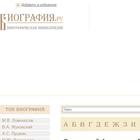
Добавить в избранное
Топ Биографий
М.В. Ломоносов
А
Б
В
Г
Д
Е
Ж
З
И
В.А. Жуковский
А.С. Пушкин