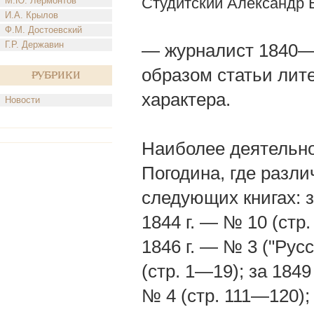
Студитский Александр
М.Ю. Лермонтов
И.А. Крылов
Ф.М. Достоевский
Г.Р. Державин
— журналист 1840—5
образом статьи лит
Рубрики
характера.
Новости
Наиболее деятельно
Погодина, где разл
следующих книгах: за
1844 г. — № 10 (стр.
1846 г. — № 3 ("Русс
(стр. 1—19); за 1849
№ 4 (стр. 111—120);