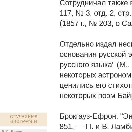
Сотрудничал также в 
117, № 3, отд. 2, ст
(1857 г., № 203, о С
Отдельно издал нес
основания русской эт
русского языка" (М.
некоторых астрономи
ценились его стихо
некоторых поэм Бай
Брокгауз-Ефрон, "Эн
Случайные
биографии
851. — П. и В. Лам
В.Л. Белик