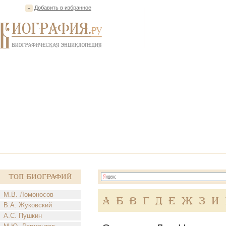
Добавить в избранное
Топ Биографий
М.В. Ломоносов
А
Б
В
Г
Д
Е
Ж
З
И
В.А. Жуковский
А.С. Пушкин