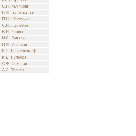
С.П. Кампиони
Б.Я. Голохвастов
П.Н. Желтухин
С.И. Жулебин
В.И. Касиян
И.С. Лаваль
Н.Я. Макаров
К.П. Ренненкампф
К.Д. Рупесов
С.Ф. Соколов
А.А. Тернер