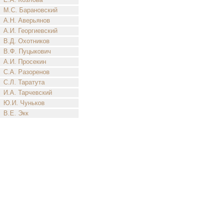
М.С. Барановский
А.Н. Аверьянов
А.И. Георгиевский
В.Д. Охотников
В.Ф. Пуцыкович
А.И. Просекин
С.А. Разоренов
С.Л. Таратута
И.А. Тарчевский
Ю.И. Чуньков
В.Е. Экк