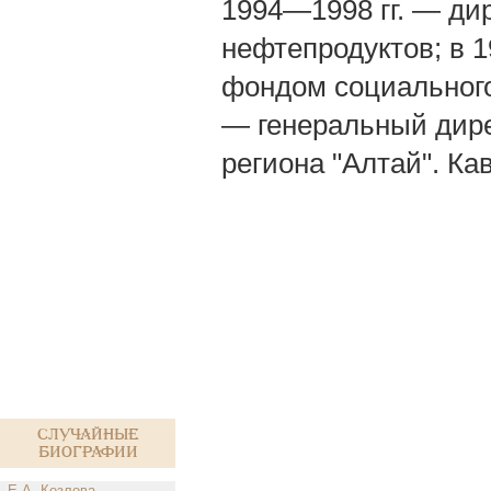
1994—1998 гг. — ди
нефтепродуктов; в 
фондом социального 
— генеральный дире
региона "Алтай". Ка
Случайные
биографии
Е.А. Козлова