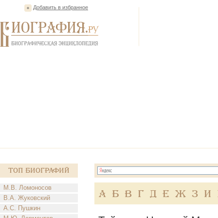
Добавить в избранное
Топ Биографий
М.В. Ломоносов
А
Б
В
Г
Д
Е
Ж
З
И
В.А. Жуковский
А.С. Пушкин