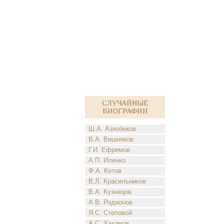
Случайные
биографии
Ш.А. Азизбеков
В.А. Вишняков
Г.И. Ефремов
А.П. Иленко
Ф.А. Котов
В.Л. Красильников
В.А. Кузнецов
А.В. Родионов
Я.С. Степовой
А.С. Хаханов