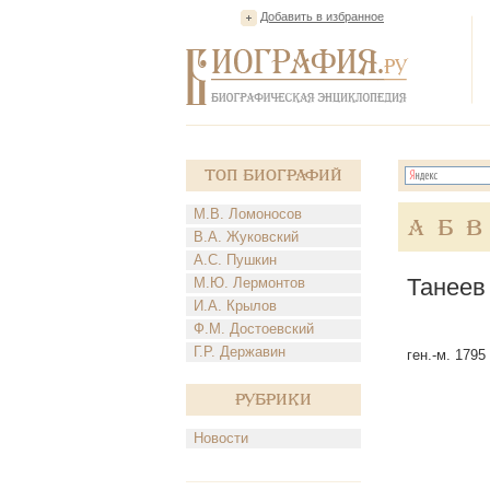
Добавить в избранное
Топ Биографий
М.В. Ломоносов
А
Б
В
В.А. Жуковский
А.С. Пушкин
Танеев
М.Ю. Лермонтов
И.А. Крылов
Ф.М. Достоевский
Г.Р. Державин
ген.-м. 1795 
Рубрики
Новости