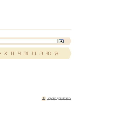
Ф
Х
Ц
Ч
Ш
Щ
Э
Ю
Я
Версия для печати