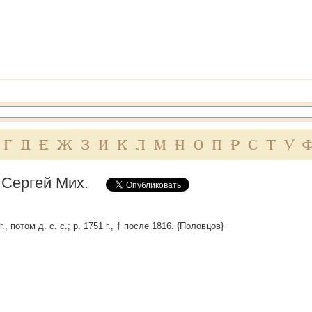
Г
Д
Е
Ж
З
И
К
Л
М
Н
О
П
Р
С
Т
У
 Сергей Мих.
г., потом д. с. с.; р. 1751 г., † после 1816. {Половцов}