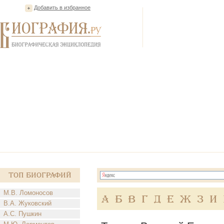
Добавить в избранное
Топ Биографий
М.В. Ломоносов
А
Б
В
Г
Д
Е
Ж
З
И
В.А. Жуковский
А.С. Пушкин