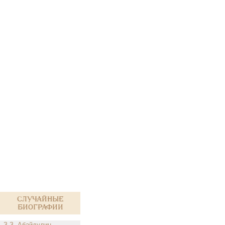
Случайные
биографии
З.З. Абайдулин