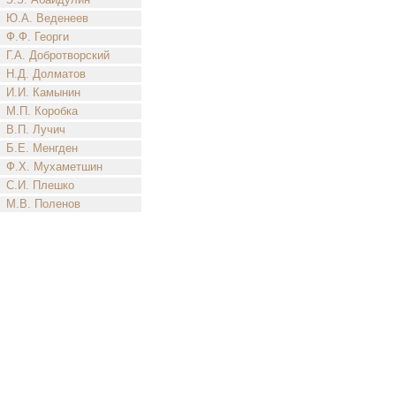
Ю.А. Веденеев
Ф.Ф. Георги
Г.А. Добротворский
Н.Д. Долматов
И.И. Камынин
М.П. Коробка
В.П. Лучич
Б.Е. Менгден
Ф.Х. Мухаметшин
С.И. Плешко
М.В. Поленов