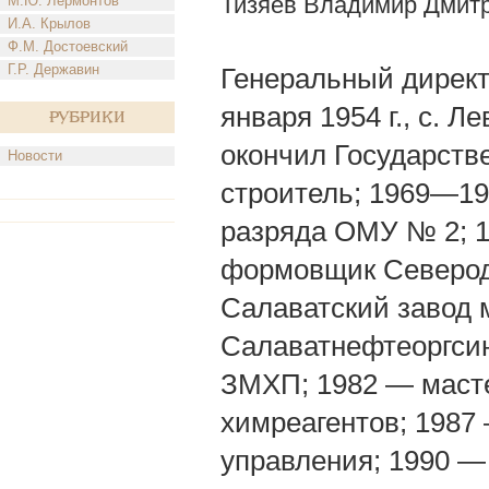
Тизяев Владимир Дмит
М.Ю. Лермонтов
И.А. Крылов
Ф.М. Достоевский
Г.Р. Державин
Генеральный директ
января 1954 г., с. 
Рубрики
окончил Государств
Новости
строитель; 1969—19
разряда ОМУ № 2; 
формовщик Северод
Салаватский завод 
Салаватнефтеоргсин
ЗМХП; 1982 — маст
химреагентов; 1987
управления; 1990 —