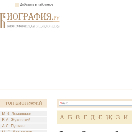
Добавить в избранное
Топ Биографий
М.В. Ломоносов
А
Б
В
Г
Д
Е
Ж
З
И
В.А. Жуковский
А.С. Пушкин