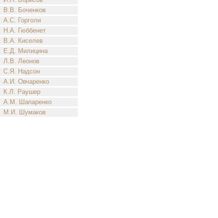
В.В. Боченков
А.С. Горголи
Н.А. Гюббенет
В.А. Киселев
Е.Д. Милицина
Л.В. Леонов
С.Я. Надсон
А.И. Овчаренко
К.Л. Раушер
А.М. Шапаренко
М.И. Шумаков